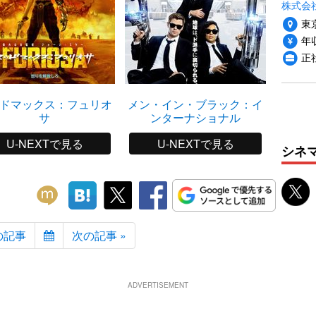
株式会社P
東
年収
正社
ドマックス：フュリオ
メン・イン・ブラック：イ
スノー
サ
ンターナショナル
U-NEXTで見る
U-NEXTで見る
シネ
の記事
次の記事 »
ADVERTISEMENT