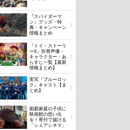
『スパイダーマ
ン』グッズ・特
典・キャンペーン
情報まとめ
『トイ・ストーリ
ー5』吹替声優・
キャラクター・あ
らすじ一覧【最新
情報まとめ】
実写『ブルーロッ
ク』キャスト【ま
とめ】
困窮家庭の子供に
映画館の思い出
を！寄付で届ける
「シェアシネマ」