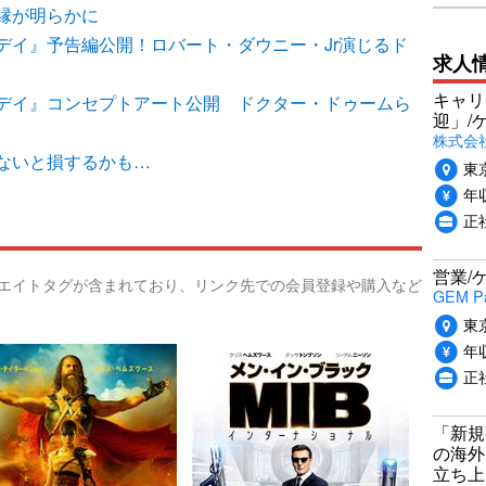
縁が明らかに
デイ』予告編公開！ロバート・ダウニー・Jr演じるド
求人
キャリ
デイ』コンセプトアート公開 ドクター・ドゥームら
迎」/
株式会
ないと損するかも…
東
年収
正
営業/
リエイトタグが含まれており、リンク先での会員登録や購入など
GEM P
東
年収
正
「新規
の海外
立ち上