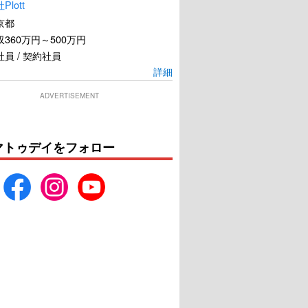
lott
京都
360万円～500万円
員 / 契約社員
詳細
ADVERTISEMENT
ホワイト／氷の王国
白鯨との闘い
U-NEXTで見る
U-NEXTで見る
マトゥデイをフォロー