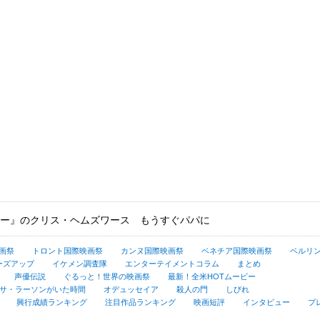
ー』のクリス・ヘムズワース もうすぐパパに
画祭
トロント国際映画祭
カンヌ国際映画祭
ベネチア国際映画祭
ベルリ
ーズアップ
イケメン調査隊
エンターテイメントコラム
まとめ
声優伝説
ぐるっと！世界の映画祭
最新！全米HOTムービー
サ・ラーソンがいた時間
オデュッセイア
殺人の門
しびれ
興行成績ランキング
注目作品ランキング
映画短評
インタビュー
プ