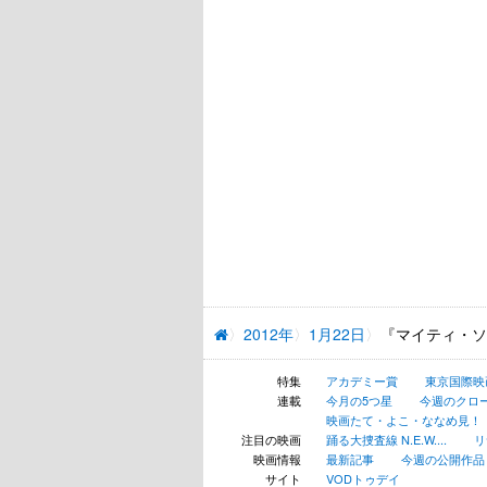
2012年
1月22日
『マイティ・ソ
特集
アカデミー賞
東京国際映
連載
今月の5つ星
今週のクロ
映画たて・よこ・ななめ見！
注目の映画
踊る大捜査線 N.E.W....
リ
映画情報
最新記事
今週の公開作品
サイト
VODトゥデイ