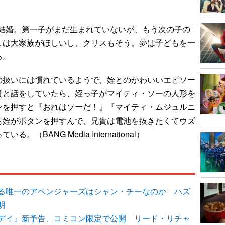
に結婚。第一子がまだ生まれていないが、もう次の子の
しは大家族がほしいし、クリスもそう。夢は子どもを一
る。
扱いには慣れているようで、姪とのかわいいエピソー
貴と話をしていたら、姪っ子がマイティ・ソーの人形を
ンを押すと『おれはソーだ！』『マイティ・ムジュルニ
も姪がボタンを押すんで、兄貴は電池を抜きたくてウズ
BANG Media International）
る唯一のアベンジャーズはシャン・チーなのか ハズ
明
デイ』新予告、コミコン限定で公開 リード・リチャ