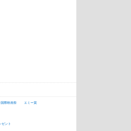
ン国際映画祭
エミー賞
レゼント