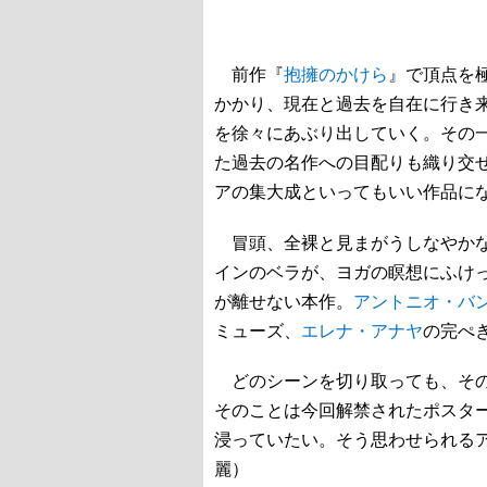
前作『
抱擁のかけら
』で頂点を
かかり、現在と過去を自在に行き
を徐々にあぶり出していく。その
た過去の名作への目配りも織り交ぜ
アの集大成といってもいい作品に
冒頭、全裸と見まがうしなやかな
インのベラが、ヨガの瞑想にふけ
が離せない本作。
アントニオ・バ
ミューズ、
エレナ・アナヤ
の完ぺ
どのシーンを切り取っても、その
そのことは今回解禁されたポスタ
浸っていたい。そう思わせられる
麗）