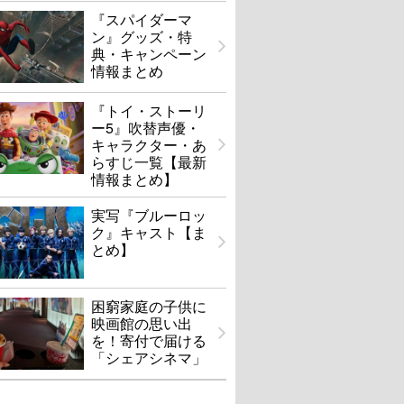
『スパイダーマ
ン』グッズ・特
典・キャンペーン
情報まとめ
『トイ・ストーリ
ー5』吹替声優・
キャラクター・あ
らすじ一覧【最新
情報まとめ】
実写『ブルーロッ
ク』キャスト【ま
とめ】
困窮家庭の子供に
映画館の思い出
を！寄付で届ける
「シェアシネマ」