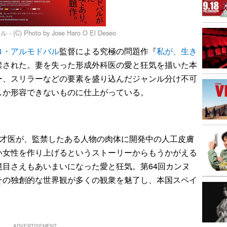
oto by Jose Haro O El Deseo
ロ・アルモドバル
監督による究極の問題作『
私が、生き
禁された。妻を失った形成外科医の愛と狂気を描いた本
ー、スリラーなどの要素を盛り込んだジャンル分け不可
しか形容できないものに仕上がっている。
天才医が、監禁したある人物の肉体に開発中の人工皮膚
い女性を作り上げるというストーリーからもうかがえる
目さえもあいまいになった愛と狂気。第64回カンヌ
その独創的な世界観が多くの観衆を魅了し、本国スペイ
ADVERTISEMENT