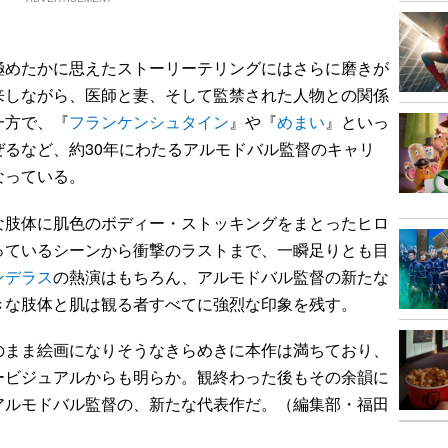
極めたかに思えたストーリーテリングにはさらに磨きが
来しながら、医師と妻、そして監禁された人物との関係
一方で、『
フランケンシュタイン
』や『
めまい
』といっ
るなど、約30年にわたるアルモドバル監督のキャリ
なっている。
肢体に肌色のボディー・ストッキングをまとったヒロ
っているシーンから衝撃のラストまで、一瞬足りとも目
ンデラス
の熱演はもちろん、アルモドバル監督の新たな
きな肢体と肌は観る者すべてに強烈な印象を残す。
まま絵画になりそうなきらめきに本作は満ちており、
ービジュアルからも明らか。観終わった後もその余韻に
アルモドバル監督の、新たな代表作だ。（編集部・福田