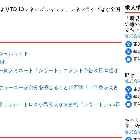
求人
日よりTOHOシネマズ シャンテ、シネマライズほか全国
「新規
の海外
立ち上
株式会社P
東
年収
シャルサイト
正社
4本
ー賞ノミネート『シラート』コメント予告＆日本版オ
IPセ
株式会
ウィーニーが自分を演じることに不満「上半身が突き
東
年収
撃！デル・トロ＆小島秀夫が太鼓判『シラート』6.5日
正
キャリ
迎」/
株式会
東