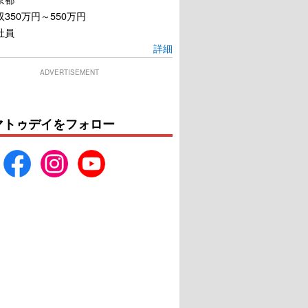
350万円～550万円
社員
詳細
ADVERTISEMENT
マトゥデイをフォロー
永遠に僕のもの
人生スイッチ
U-NEXTで見る
U-NEXTで見る