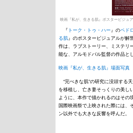
映画『私が、生きる肌』ポスタービジュアル - (C) Ph
『
トーク・トゥ・ハー
』の
ペド
る肌
』のポスタービジュアルが解
作は、ラブストーリー、ミステリ
能な、アルモドバル監督の作品と
映画『私が、生きる肌』場面写真
“完ぺきな肌”の研究に没頭する
を移植し、亡き妻そっくりの美し
ように、本作で描かれるのはその境
国際映画祭で上映された際には、
ン以外でも大きな反響を呼んだ。