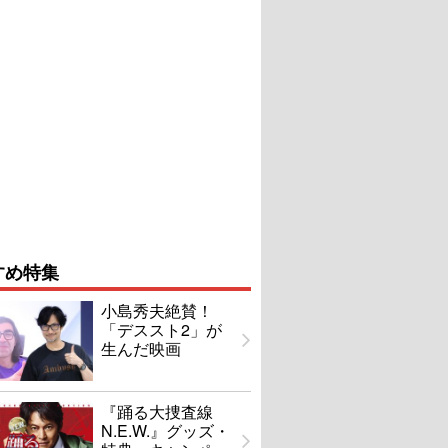
すめ特集
小島秀夫絶賛！
「デススト2」が
生んだ映画
『踊る大捜査線
N.E.W.』グッズ・