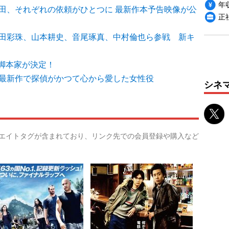
年収
高田、それぞれの依頼がひとつに 最新作本予告映像が公
正
蒔田彩珠、山本耕史、音尾琢真、中村倫也ら参戦 新キ
脚本家が決定！
』最新作で探偵がかつて心から愛した女性役
シネ
リエイトタグが含まれており、リンク先での会員登録や購入など