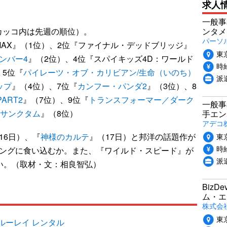
求人
一般事
ンタメ
カッコ内は先週の順位）。
パーソ
 MAX』（1位）、2位『ファイナル・デッドブリッジ』
東
ンバー4
』（2位）、4位『スパイキッズ4D：ワールド
時給
5位『
パイレーツ・オブ・カリビアン/生命（いのち）
派
ップ
』（4位）、7位『
カンフー・パンダ2
』（3位）、8
ART2
』（7位）、9位『
トランスフォーマー／ダーク
一般事
サンクタム
』（8位）
手エン
アデコ
東
16日）、『
神様のカルテ
』（17日）と邦洋の話題作が
時給
キングに食い込むか。また、『ワイルド・スピード』が
派
い。（取材・文：相良智弘）
Biz
ム・エ
株式会社P
東
/ブルーレイ レンタル