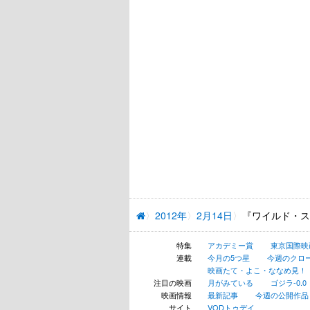
2012年
2月14日
『ワイルド・ス
特集
アカデミー賞
東京国際映
連載
今月の5つ星
今週のクロ
映画たて・よこ・ななめ見！
注目の映画
月がみている
ゴジラ-0.0
映画情報
最新記事
今週の公開作品
サイト
VODトゥデイ