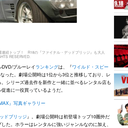
が2週連続トップ！ R18の『ファイナル・デッドブリッジ』も大人
 RIGHTS RESERVED.
ルDVD/ブルーレイ
ランキング
は、『
ワイルド・スピー
になった。劇場公開時は1位から3位と推移しており、レ
る。シリーズ過去作を新作と一緒に並べるレンタル店も
ル促進に一役買っているようだ。
 MAX』写真ギャラリー
ッドブリッジ
』。劇場公開時は初登場トップ10圏外だ
プした。ホラーはレンタルに強いジャンルなのに加え、