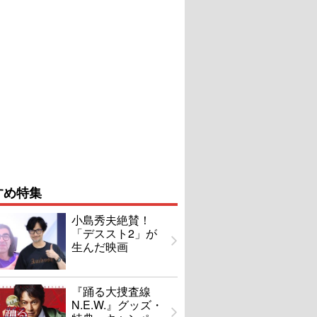
すめ特集
小島秀夫絶賛！
「デススト2」が
生んだ映画
『踊る大捜査線
N.E.W.』グッズ・