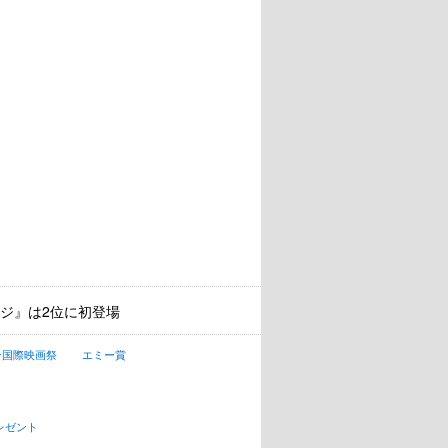
ッジ』は2位に初登場
ン国際映画祭
エミー賞
レゼント