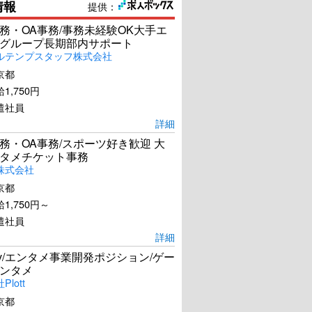
情報
提供：
務・OA事務/事務未経験OK大手エ
グループ長期部内サポート
ルテンプスタッフ株式会社
京都
1,750円
遣社員
詳細
務・OA事務/スポーツ好き歓迎 大
タメチケット事務
株式会社
京都
1,750円～
遣社員
詳細
Dev/エンタメ事業開発ポジション/ゲー
ンタメ
lott
京都