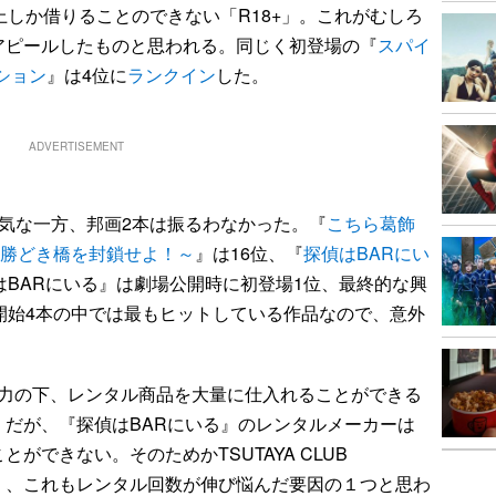
上しか借りることのできない「R18+」。これがむしろ
アピールしたものと思われる。同じく初登場の『
スパイ
ション
』は4位に
ランクイン
した。
ADVERTISEMENT
気な一方、邦画2本は振るわなかった。『
こちら葛飾
E～勝どき橋を封鎖せよ！～
』は16位、『
探偵はBARにい
はBARにいる』は劇場公開時に初登場1位、最終的な興
開始4本の中では最もヒットしている作品なので、意外
の協力の下、レンタル商品を大量に仕入れることができる
。だが、『探偵はBARにいる』のレンタルメーカーは
ができない。そのためかTSUTAYA CLUB
小さく、これもレンタル回数が伸び悩んだ要因の１つと思わ