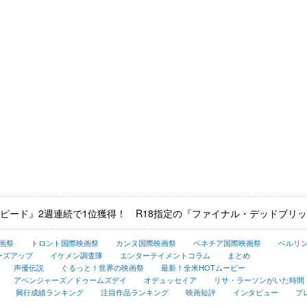
ピード』2週連続で1位獲得！ R18指定の『ファイナル・デッドブリ
画祭
トロント国際映画祭
カンヌ国際映画祭
ベネチア国際映画祭
ベルリ
ーズアップ
イケメン調査隊
エンターテイメントコラム
まとめ
声優伝説
ぐるっと！世界の映画祭
最新！全米HOTムービー
アベンジャーズ／ドゥームズデイ
オデュッセイア
リサ・ラーソンがいた時間
興行成績ランキング
注目作品ランキング
映画短評
インタビュー
プ