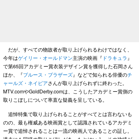
だが、すべての物故者が取り上げられるわけではなく、
今年は
ゲイリー・オールドマン
主演の映画『
ドラキュラ
』
で第65回アカデミー賞衣装デザイン賞を獲得した石岡さん
ほか、『
ブルース・ブラザーズ
』などで知られる俳優の
チ
ャールズ・ネイピア
さんが取り上げられずに終わった。
MTV.comやGoldDerby.comは、こうしたアカデミー賞側の
取りこぼしについて率直な疑義を呈している。
追悼特集で取り上げられることがすべてとは言わないも
のの、最も権威ある映画賞として認識されているアカデミ
ー賞で追悼されることは一流の映画人であることの証し。