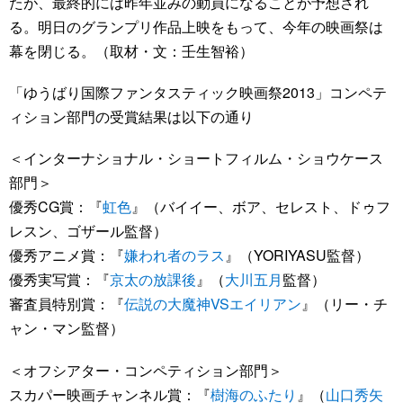
たが、最終的には昨年並みの動員になることが予想され
る。明日のグランプリ作品上映をもって、今年の映画祭は
幕を閉じる。（取材・文：壬生智裕）
「ゆうばり国際ファンタスティック映画祭2013」コンペテ
ィション部門の受賞結果は以下の通り
＜インターナショナル・ショートフィルム・ショウケース
部門＞
優秀CG賞：『
虹色
』（バイイー、ボア、セレスト、ドゥフ
レスン、ゴザール監督）
優秀アニメ賞：『
嫌われ者のラス
』（YORIYASU監督）
優秀実写賞：『
京太の放課後
』（
大川五月
監督）
審査員特別賞：『
伝説の大魔神VSエイリアン
』（リー・チ
ャン・マン監督）
＜オフシアター・コンペティション部門＞
スカパー映画チャンネル賞：『
樹海のふたり
』（
山口秀矢