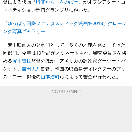
督による映画『
暗闇から手をのばせ
』がオフシアター・コ
ンペティション部門グランプリに輝いた。
「ゆうばり国際ファンタスティック映画祭2013」クロージ
ング写真ギャラリー
若手映画人の登竜門として、多くの才能を発掘してきた
同部門。今年は10作品がノミネートされ、審査委員長を務
める
塚本晋也
監督のほか、アメリカの評論家ダーシー・パ
ケット、
吉田大八
監督、韓国の映画祭ディレクターのアリ
ス・ヨー、俳優の
山本浩司
らによって審査が行われた。
ADVERTISEMENT