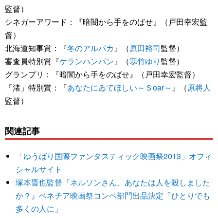
監督）
シネガーアワード：『暗闇から手をのばせ』（戸田幸宏監
督）
北海道知事賞：『
冬のアルパカ
』（
原田裕司
監督）
審査員特別賞『
ケランハンパン
』（
寒竹ゆり
監督）
グランプリ：『暗闇から手をのばせ』（戸田幸宏監督）
「渚」特別賞：『
あなたにゐてほしい～Ｓoar～
』（
原將人
監督）
関連記事
「ゆうばり国際ファンタスティック映画祭2013」オフィ
シャルサイト
塚本晋也監督『ネルソンさん、あなたは人を殺しました
か？』ベネチア映画祭コンペ部門出品決定「ひとりでも
多くの人に」