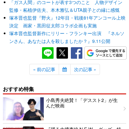
「ガス人間」のコートが表す3つのこと 人物デザイン
監修・柘植伊佐夫、本木雅弘＆UTA親子との縁に感慨
塚本晋也監督『野火』12年目・戦後81年アンコール上映
決定 画家・黒田征太郎コラボ企画も実施
塚本晋也監督新作にリリー・フランキー出演 『ネルソ
ンさん、あなたは人を殺しましたか？』9.11公開
« 前の記事
次の記事 »
おすすめ特集
小島秀夫絶賛！「デススト2」が生
んだ映画