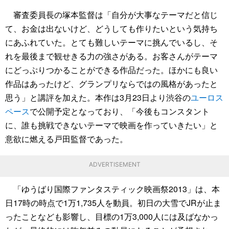
審査委員長の塚本監督は「自分が大事なテーマだと信じ
て、お金は出ないけど、どうしても作りたいという気持ち
にあふれていた。とても難しいテーマに挑んでいるし、そ
れを最後まで観せきる力の強さがある。お客さんがテーマ
にどっぷりつかることができる作品だった。ほかにも良い
作品はあったけど、グランプリならではの風格があったと
思う」と講評を加えた。本作は3月23日より渋谷の
ユーロス
ペース
で公開予定となっており、「今後もコンスタント
に、誰も挑戦できないテーマで映画を作っていきたい」と
意欲に燃える戸田監督であった。
ADVERTISEMENT
「ゆうばり国際ファンタスティック映画祭2013」は、本
日17時の時点で1万1,735人を動員。初日の大雪でJRが止ま
ったことなども影響し、目標の1万3,000人には及ばなかっ