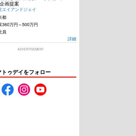
企画提案
社エイアンドジェイ
京都
360万円～500万円
社員
詳細
ADVERTISEMENT
マトゥデイをフォロー
Eternal Boys 特別
宇宙戦艦ヤマト2199 星巡る
編集版
方舟