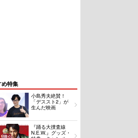
すめ特集
小島秀夫絶賛！
「デススト2」が
生んだ映画
『踊る大捜査線
N.E.W.』グッズ・