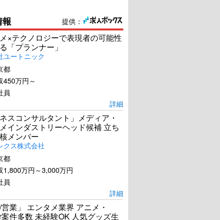
情報
提供：
メ×テクノロジーで表現者の可能性
る「プランナー」
社ユートニック
京都
450万円～
社員
詳細
ネスコンサルタント」メディア・
メインダストリーヘッド候補 立ち
核メンバー
レクス株式会社
京都
1,800万円～3,000万円
社員
詳細
/営業」 エンタメ業界 アニメ・
ber案件多数 未経験OK 人気グッズ生