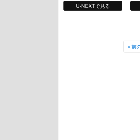
U-NEXTで見る
« 前