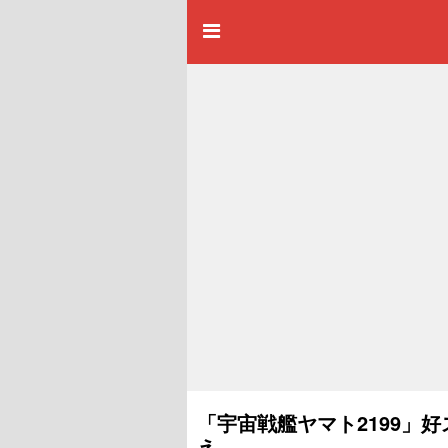
「宇宙戦艦ヤマト2199」
え