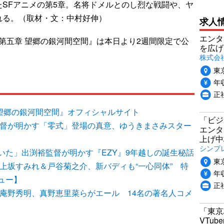
SFアニメの第5章。名将ドメルとのし烈な戦闘や、ヤ
れる。（取材・文：中村好伸）
求人
エンタ
/第五章 望郷の銀河間空間』は本日より2週間限定で公
を広げ
株式会
東
年収
正
章 望郷の銀河間空間』オフィシャルサイト
「ビジ
裕監督が明かす「零式」登場の真意、ゆうきまさみスター
エンタ
上げ中
シンプ
いた」出渕裕監督が明かす『EZY』9年越しの誕生秘話
東
』上坂すみれ＆戸谷菊之介、新バディも“一心同体” 特
年収
ュー】
正
』庵野秀明、真野恵里菜らがエール 14名の著名人コメ
「東京
VTu