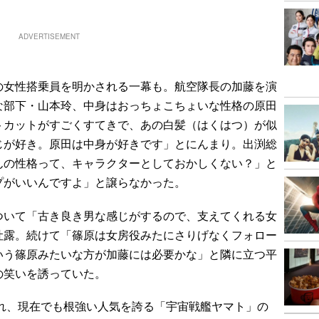
ADVERTISEMENT
女性搭乗員を明かされる一幕も。航空隊長の加藤を演
な部下・山本玲、中身はおっちょこちょいな性格の原田
トカットがすごくすてきで、あの白髪（はくはつ）が似
じが好き。原田は中身が好きです」とにんまり。出渕総
んの性格って、キャラクターとしておかしくない？」と
プがいいんですよ」と譲らなかった。
いて「古き良き男な感じがするので、支えてくれる女
吐露。続けて「篠原は女房役みたにさりげなくフォロー
いう篠原みたいな方が加藤には必要かな」と隣に立つ平
の笑いを誘っていた。
され、現在でも根強い人気を誇る「宇宙戦艦ヤマト」の