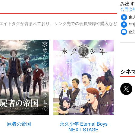
み出す
合同会
東
リエイトタグが含まれており、リンク先での会員登録や購入など
年収
正
シネ
屍者の帝国
永久少年 Eternal Boys
永久少年 
NEXT STAGE