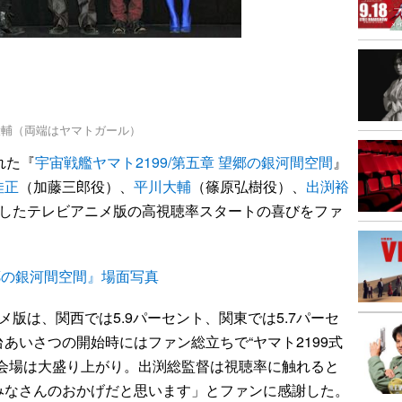
大輔（両端はヤマトガール）
れた『
宇宙戦艦ヤマト2199/第五章 望郷の銀河間空間
』
佳正
（加藤三郎役）、
平川大輔
（篠原弘樹役）、
出渕裕
始したテレビアニメ版の高視聴率スタートの喜びをファ
望郷の銀河間空間』場面写真
版は、関西では5.9パーセント、関東では5.7パーセ
あいさつの開始時にはファン総立ちで“ヤマト2199式
ど会場は大盛り上がり。出渕総監督は視聴率に触れると
みなさんのおかげだと思います」とファンに感謝した。