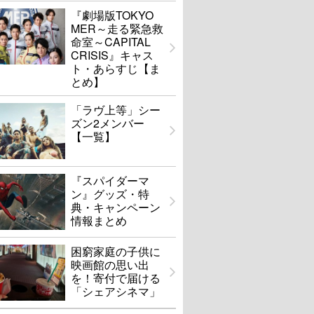
『劇場版TOKYO
MER～走る緊急救
命室～CAPITAL
CRISIS』キャス
ト・あらすじ【ま
とめ】
「ラヴ上等」シー
ズン2メンバー
【一覧】
『スパイダーマ
ン』グッズ・特
典・キャンペーン
情報まとめ
困窮家庭の子供に
映画館の思い出
を！寄付で届ける
「シェアシネマ」