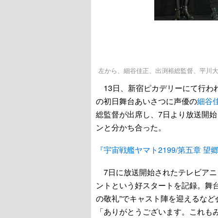
左から、細谷佳正、出渕裕総監督、平川
13日、新宿ピカデリーにて行わ
の初日舞台あいさつに声優の
細谷
総監督が出席し、7日より放送開
ンと分かち合った。
『宇宙戦艦ヤマト2199/第五章 
7日に放送開始されたテレビアニメ
ントという好スタートを記録。舞台
の敬礼”でキャスト陣を迎えるな
「ありがとうございます。これも