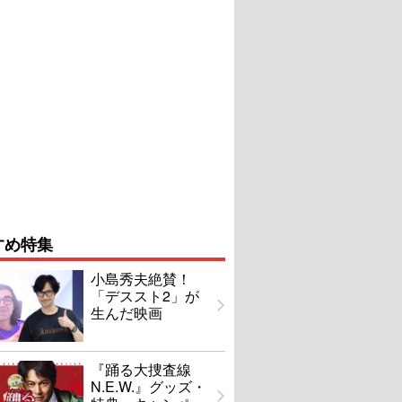
すめ特集
小島秀夫絶賛！
「デススト2」が
生んだ映画
『踊る大捜査線
N.E.W.』グッズ・