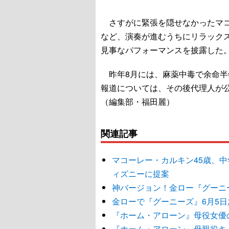
さすがに緊張を隠せなかったマコ
など、演奏が進むうちにリラック
見事なパフォーマンスを披露した
昨年8月には、麻薬中毒で余命半
報道については、その後代理人が
（編集部・福田麗）
関連記事
マコーレー・カルキン45歳、
ィズニーに提案
神バージョン！金ロー『グーニ
金ローで『グーニーズ』6月5日
『ホーム・アローン』母役女優
『ホーム・アローン』母親役キ