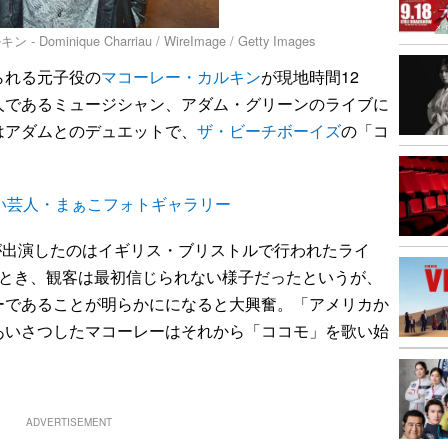
que Charriau / WireImage / Getty Images
られる元子役の
マコーレー・カルキン
が現地時間12
人であるミュージシャン、アダム・グリーンのライブに
はアダムとのデュエットで、
ザ・ビーチボーイズ
の「コ
い芸人・まぁこフォトギャラリー
ーが出演したのはイギリス・ブリストルで行われたライ
たとき、観客は最初信じられない様子だったというが、
ーであることが明らかにになると大興奮。「アメリカか
あいさつしたマコーレーはそれから「ココモ」を歌い始
ADVERTISEMENT