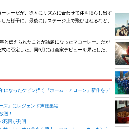
ーレーだが、徐々にリズムに合わせて体を揺らし出す
スした様子に。最後にはステージ上で飛びはねるなど、
。
年と伝えられたことが話題になったマコーレー。だが
公式に否定した。同9月には画家デビューを果たした。
中年になったケビン描く『ホーム・アローン』新作をデ
ーズ』にレジェンド声優集結
放送！
の死因が判明
ャサリン・オハラさん死去 マコーレー・カルキン心