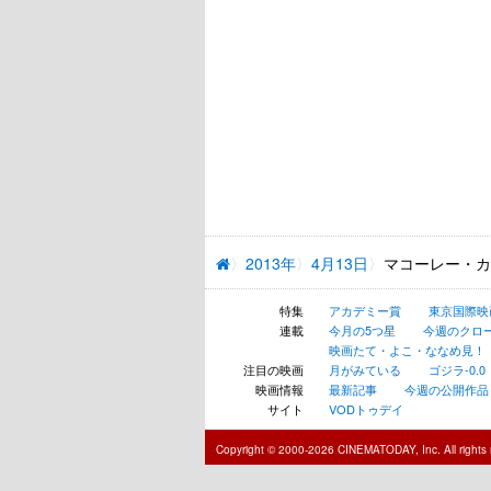
2013年
4月13日
マコーレー・カ
特集
アカデミー賞
東京国際映
連載
今月の5つ星
今週のクロ
映画たて・よこ・ななめ見！
注目の映画
月がみている
ゴジラ-0.0
映画情報
最新記事
今週の公開作品
サイト
VODトゥデイ
Copyright © 2000-2026 CINEMATODAY, Inc. All rights 