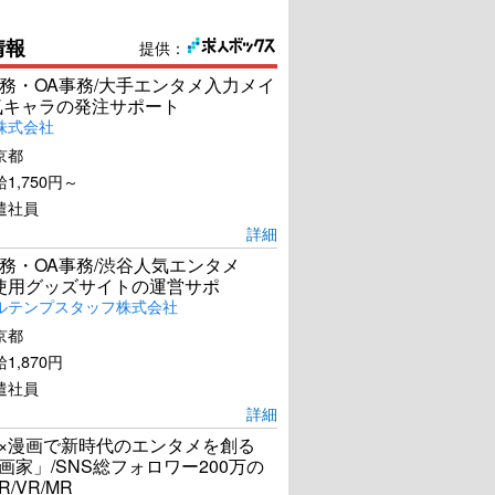
情報
提供：
務・OA事務/大手エンタメ入力メイ
気キャラの発注サポート
株式会社
京都
1,750円～
遣社員
詳細
務・OA事務/渋谷人気エンタメ
el使用グッズサイトの運営サポ
ルテンプスタッフ株式会社
京都
1,870円
遣社員
詳細
I×漫画で新時代のエンタメを創る
漫画家」/SNS総フォロワー200万の
R/VR/MR