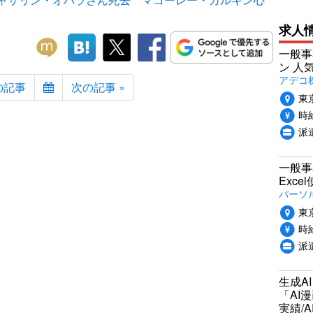
求人
一般事
ン 人
アデコ
の記事
次の記事 »
東
時給
派
一般事
Exc
パーソ
東
時給
派
生成A
「AI
実績/A