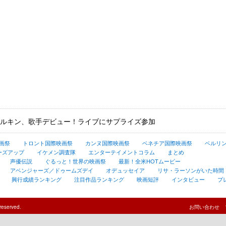
ルキン、歌手デビュー！ライブにサプライズ参加
画祭
トロント国際映画祭
カンヌ国際映画祭
ベネチア国際映画祭
ベルリ
ーズアップ
イケメン調査隊
エンターテイメントコラム
まとめ
声優伝説
ぐるっと！世界の映画祭
最新！全米HOTムービー
アベンジャーズ／ドゥームズデイ
オデュッセイア
リサ・ラーソンがいた時間
興行成績ランキング
注目作品ランキング
映画短評
インタビュー
プ
reserved.
お問い合わせ