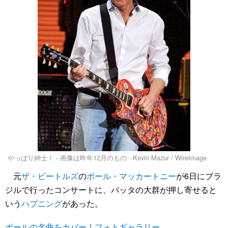
やっぱり紳士！ - 画像は昨年12月のもの - Kevin Mazur / WireImage
元
ザ・ビートルズ
の
ポール・マッカートニー
が6日にブラ
ジルで行ったコンサートに、バッタの大群が押し寄せると
いう
ハプニング
があった。
ポールの名曲をカバー！フォトギャラリー