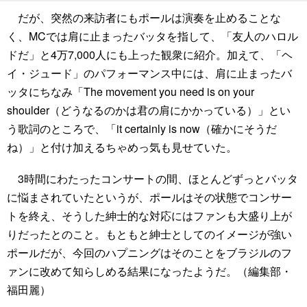
だが、突然の来訪者にもポールは演奏を止めることな
く、MCでは肩に止まったバッタを指して、「友人のハロル
ドだ」と4万7,000人にも上った観衆に紹介。加えて、「ヘ
イ・ジュード」のパフォーマンス中には、肩に止まったバ
ッタにちなみ「The movement you need is on your
shoulder（どうなるのかは君の肩にかかっている）」とい
う歌詞のところで、「it certainly is now（確かにそうだ
ね）」と付け加えるちゃめっ気も見せていた。
3時間にわたったコンサートの間、ほとんどずっとバッタ
に悩まされていたというが、ポールはその状態でコンサー
トを終え、そうした紳士的な対応にはファンも大盛り上が
りだったとのこと。もともと紳士としてのイメージが強い
ポールだが、今回のハプニングはそのことをブラジルのフ
ァンに改めて知らしめる結果になったようだ。（編集部・
福田麗）