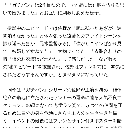
「『ガチバン』は2作目なので、（佐野には）胸を借りる思
いで臨みました」とお互いに刺激しあえた様子。
撮影中のエピソードでは佐野が「腕に残ったあざが一週
間消えなかった」と体を張った遠藤とのファイトシーンを
振り返ったほか、元木監督からは「僕がヒロインばかり見
て、嫉妬してすねてた」「大物ぶってた」「衣装合わせの
時『僕のお衣装はどれかな』って感じだった」など数々
の“嘘エピソード”を披露され、佐野はファンを前に「本気に
されたどうするんですか」とタジタジになっていた。
同作は『ガチバン』シリーズの佐野が主演を務め、絶体
絶命の窮地に立たされたヤンキーの運命に迫る人気不良ア
クション。20歳になっても学ラン姿で、かつての仲間を守
るために自分の身を危険にさらす主人公を生き生きと描
く。イベントの最後にはファンとサイン付きポスターを賭