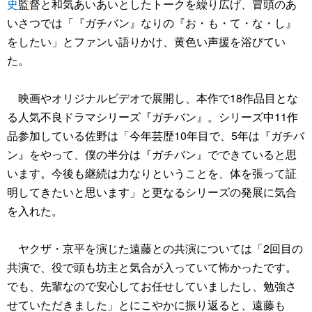
史
監督と和気あいあいとしたトークを繰り広げ、冒頭のあ
いさつでは「『ガチバン』なりの『お・も・て・な・し』
をしたい」とファンい語りかけ、黄色い声援を浴びてい
た。
映画やオリジナルビデオで展開し、本作で18作品目とな
る人気不良ドラマシリーズ『ガチバン』。シリーズ中11作
品参加している佐野は「今年芸歴10年目で、5年は『ガチバ
ン』をやって、僕の半分は『ガチバン』でできていると思
います。今後も継続は力なりということを、体を張って証
明してきたいと思います」と更なるシリーズの発展に気合
を入れた。
ヤクザ・京平を演じた遠藤との共演については「2回目の
共演で、役で頭も坊主と気合が入っていて怖かったです。
でも、先輩なので安心してお任せしていましたし、勉強さ
せていただきました」とにこやかに振り返ると、遠藤も