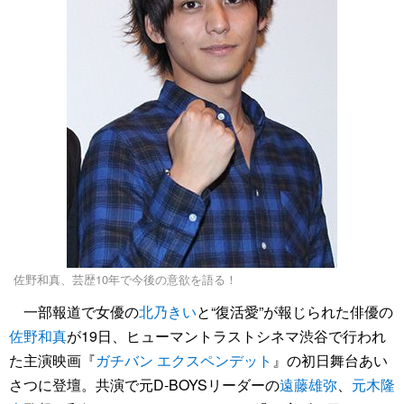
佐野和真、芸歴10年で今後の意欲を語る！
一部報道で女優の
北乃きい
と“復活愛”が報じられた俳優の
佐野和真
が19日、ヒューマントラストシネマ渋谷で行われ
た主演映画『
ガチバン エクスペンデット
』の初日舞台あい
さつに登壇。共演で元D-BOYSリーダーの
遠藤雄弥
、
元木隆