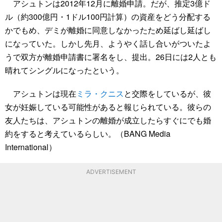
アシュトンは2012年12月に離婚申請。だが、推定3億ド
ル（約300億円・1ドル100円計算）の資産をどう分配する
かでもめ、デミが離婚に同意しなかったため延ばし延ばし
になっていた。しかし先月、ようやく話し合いがついたよ
うで双方が離婚申請書に署名をし、提出。26日には2人とも
晴れてシングルになったという。
アシュトンは現在
ミラ・クニス
と交際をしているが、彼
女が妊娠している可能性があると報じられている。彼らの
友人たちは、アシュトンの離婚が成立したらすぐにでも婚
約をすると考えているらしい。（BANG Media
International）
ADVERTISEMENT