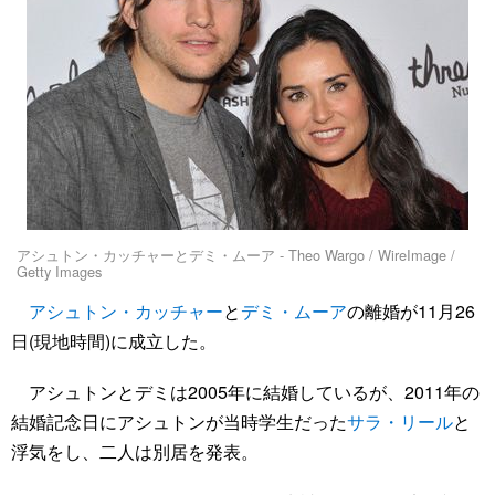
アシュトン・カッチャーとデミ・ムーア - Theo Wargo / WireImage /
Getty Images
アシュトン・カッチャー
と
デミ・ムーア
の離婚が11月26
日(現地時間)に成立した。
アシュトンとデミは2005年に結婚しているが、2011年の
結婚記念日にアシュトンが当時学生だった
サラ・リール
と
浮気をし、二人は別居を発表。