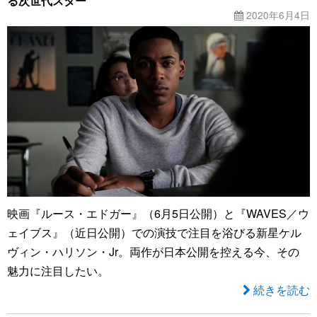
る次世代スター
2020年6月4日
映画『ルース・エドガー』（6月5日公開）と『WAVES／ウ
ェイブス』（近日公開）での演技で注目を浴びる新星ケル
ヴィン・ハリソン・Jr。両作が日本公開を控える今、その
魅力に注目したい。
続きを読む