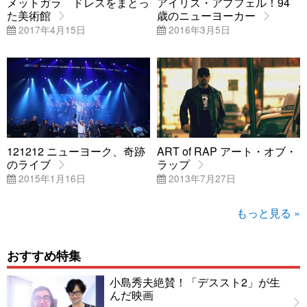
メットガラ ドレスをまとっ
アイリス・アプフェル！94
た美術館
歳のニューヨーカー
2017年4月15日
2016年3月5日
121212 ニューヨーク、奇跡
ART of RAP アート・オブ・
のライブ
ラップ
2015年1月16日
2013年7月27日
もっと見る »
おすすめ特集
小島秀夫絶賛！「デススト2」が生
んだ映画