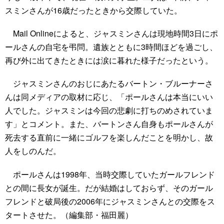
スミンさんが16歳だったときから交際していた。
Mail Onlineによると、ジャスミンさんは現地時間3日にポ
ールさんの自宅を弔問。遺族とともに3時間ほどを過ごし、
再び外に出てきたときには涙に暮れた様子だったという。
ジャスミンさんのおじにあたるバートン・ブルーナーさ
んは同メディアの取材に応じ、「ポールさんは本当にいい
人でした。ジャスミンは今回の悲劇に打ちのめされていま
す」とコメント。また、バートンさん自身もポールさんが
死去する直前に一緒にゴルフを楽しんだことを明かし、故
人をしのんだ。
ポールさんは1998年、当時交際していたガールフレンド
との間に長女が誕生。だが結婚はしておらず、そのガール
フレンドと破局後の2006年にジャスミンさんとの交際をス
タートさせた。（編集部・福田麗）