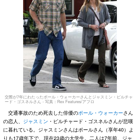
交際が7年にわたったポール・ウォーカーさんとジャスミン・ピルチャ
ード・ゴスネルさん - 写真：Rex Features/アフロ
交通事故のため死去した俳優の
ポール・ウォーカー
さん
の恋人、
ジャスミン
・ピルチャード・ゴスネルさんが悲嘆
に暮れている。ジャスミンさんはポールさん（享年40）よ
りも17歳年下で、現在23歳の大学生。二人は7年前、ジャ