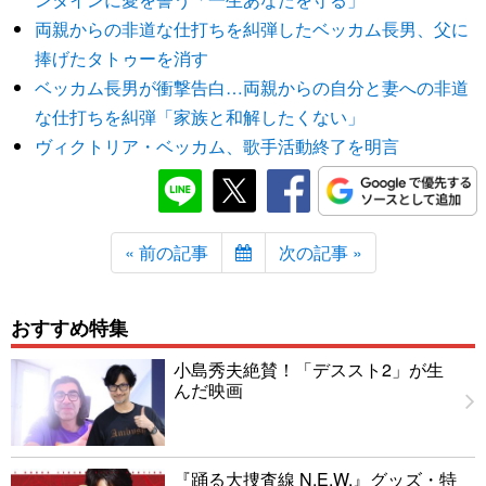
両親からの非道な仕打ちを糾弾したベッカム長男、父に
捧げたタトゥーを消す
ベッカム長男が衝撃告白…両親からの自分と妻への非道
な仕打ちを糾弾「家族と和解したくない」
ヴィクトリア・ベッカム、歌手活動終了を明言
« 前の記事
次の記事 »
おすすめ特集
小島秀夫絶賛！「デススト2」が生
んだ映画
『踊る大捜査線 N.E.W.』グッズ・特