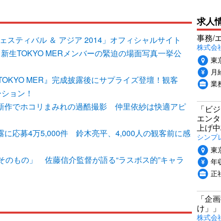
求人
事務/
スティバル ＆ アジア 2014」オフィシャルサイト
株式会
弾、新生TOKYO MERメンバーの緊迫の場面写真一挙公
東
月給
OKYO MER』完成披露後にサプライズ登壇！観客
業
ーション！
R』新作でホコリまみれの過酷撮影 仲里依紗は快適アピ
「ビジ
エンタ
上げ中
露に応募4万5,000件 鈴木亮平、4,000人の観客前に感
シンプ
東
そのもの」 佐藤信介監督が語る“ラスボス的”キャラ
年収
正
「企画
け」」
株式会