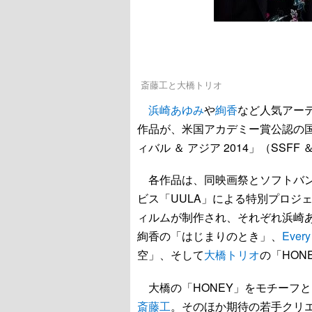
斎藤工と大橋トリオ
浜崎あゆみ
や
絢香
など人気アー
作品が、米国アカデミー賞公認の
ィバル ＆ アジア 2014」（SSFF
各作品は、同映画祭とソフトバン
ビス「UULA」による特別プロジ
ィルムが制作され、それぞれ浜崎あゆみの「
絢香の「はじまりのとき」、
Every 
空」、そして
大橋トリオ
の「HO
大橋の「HONEY」をモチーフ
斎藤工
。そのほか期待の若手クリ