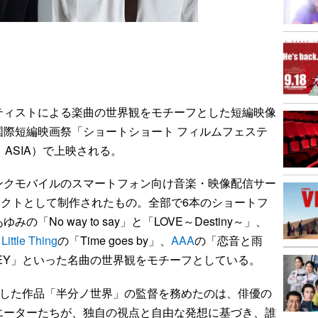
ティストによる楽曲の世界観をモチーフとした短編映像
国際短編映画祭「ショートショート フィルムフェステ
 ＆ ASIA）で上映される。
クモバイルのスマートフォン向け音楽・映像配信サー
ェクトとして制作されたもの。全部で6本のショートフ
No way to say」と「LOVE～Destiny～」、
Little Thing
の「Time goes by」、
AAA
の「恋音と雨
NEY」といった名曲の世界観をモチーフとしている。
とした作品「半分ノ世界」の監督を務めたのは、俳優の
エーターたちが、独自の視点と自由な発想に基づき、誰