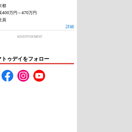
京都
400万円～470万円
社員
詳細
ADVERTISEMENT
マトゥデイをフォロー
雀放浪記2020
家族のレシピ
U-NEXTで見る
U-NEXTで見る