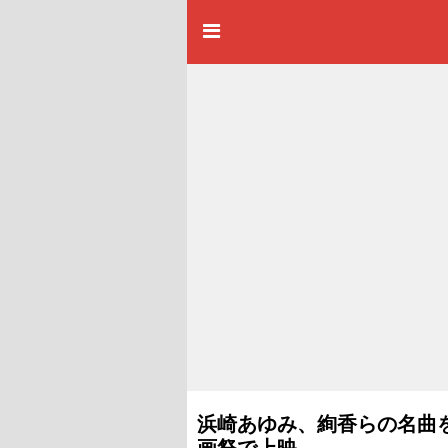
浜崎あゆみ、絢香らの名曲
画祭で上映