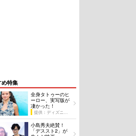
すめ特集
全身タトゥーのヒ
ーロー、実写版が
凄かった！
提供：ディズニー
小島秀夫絶賛！
「デススト2」が