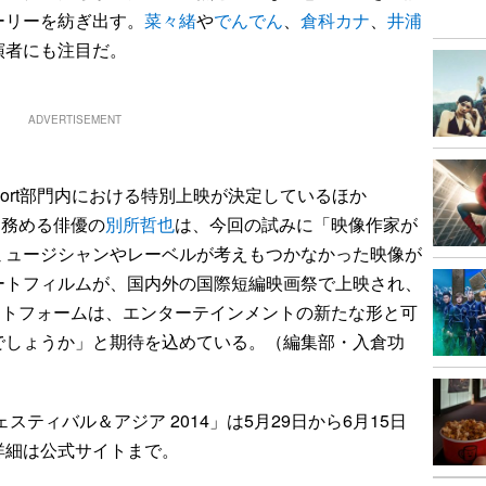
ーリーを紡ぎ出す。
菜々緒
や
でんでん
、
倉科カナ
、
井浦
演者にも注目だ。
ADVERTISEMENT
Short部門内における特別上映が決定しているほか
を務める俳優の
別所哲也
は、今回の試みに「映像作家が
ミュージシャンやレーベルが考えもつかなかった映像が
ートフィルムが、国内外の国際短編映画祭で上映され、
ットフォームは、エンターテインメントの新たな形と可
でしょうか」と期待を込めている。（編集部・入倉功
ティバル＆アジア 2014」は5月29日から6月15日
詳細は公式サイトまで。