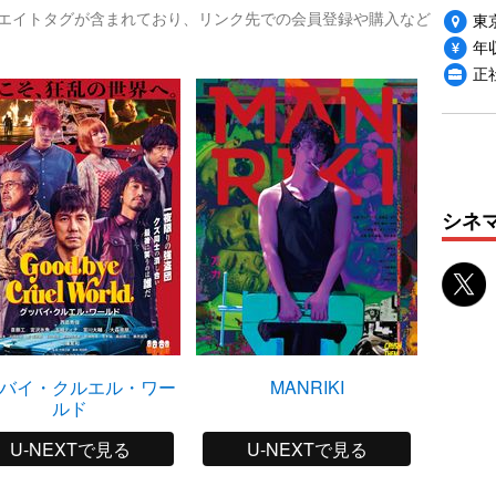
リエイトタグが含まれており、リンク先での会員登録や購入など
東
年収
正
シネ
バイ・クルエル・ワー
MANRIKI
麻
ルド
U-NEXTで見る
U-NEXTで見る