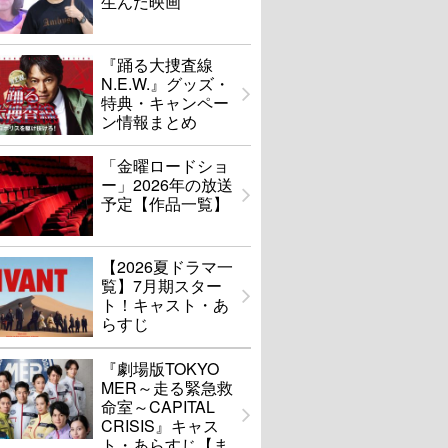
生んだ映画
『踊る大捜査線
N.E.W.』グッズ・
特典・キャンペー
ン情報まとめ
「金曜ロードショ
ー」2026年の放送
予定【作品一覧】
【2026夏ドラマ一
覧】7月期スター
ト！キャスト・あ
らすじ
『劇場版TOKYO
MER～走る緊急救
命室～CAPITAL
CRISIS』キャス
ト・あらすじ【ま