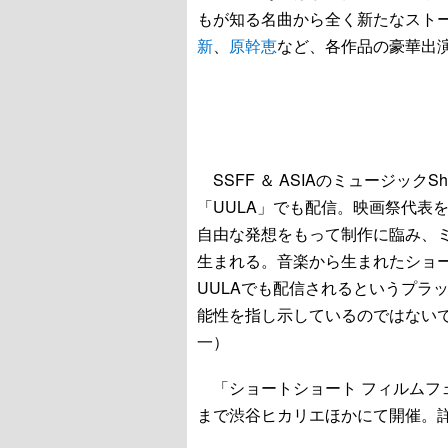
もが知る名曲から全く新たなスト
新
、
原幹恵
など、各作品の豪華出
SSFF ＆ ASIAのミュージック
「UULA」でも配信。映画祭代表
自由な発想をもって制作に臨み、
生まれる。音楽から生まれたショ
UULAでも配信されるというプラ
能性を指し示しているのではない
一）
「ショートショート フィルムフェス
まで渋谷ヒカリエほかにて開催。