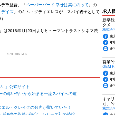
ルデラ監督。『
ペーパーバード 幸せは翼にのって
』の
求人
・デイズ
』のキム・グティエレスが、スパイ親子として
康）
新卒総
タメ
株式会社P
ム-』は2016年1月23日よりヒューマントラストシネマ渋
東
年収
正
ADVERTISEMENT
営業/
GEM P
東
年収
正
タイム-』公式サイト
ーの奪い合いから始まる一流スパイへの道
キャリ
】
迎」/
ダニエル・クレイグの歌声が響いていた！
株式会
』第6弾の監督が決定！シリーズ初の続投！
東