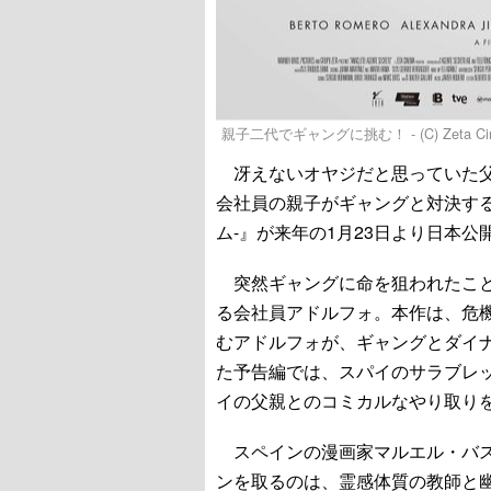
親子二代でギャングに挑む！ - (C) Zeta Cine
冴えないオヤジだと思っていた父
会社員の親子がギャングと対決するス
ム-』が来年の1月23日より日本
突然ギャングに命を狙われたこと
る会社員アドルフォ。本作は、危
むアドルフォが、ギャングとダイ
た予告編では、スパイのサラブレ
イの父親とのコミカルなやり取り
スペインの漫画家マルエル・バス
ンを取るのは、霊感体質の教師と