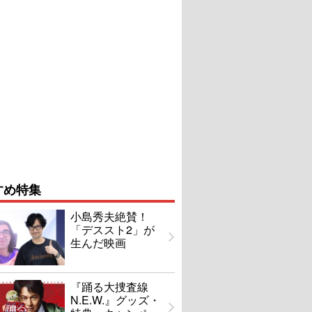
すめ特集
小島秀夫絶賛！
「デススト2」が
生んだ映画
『踊る大捜査線
N.E.W.』グッズ・