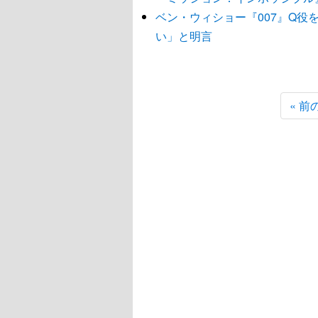
ベン・ウィショー『007』Q
い」と明言
« 前