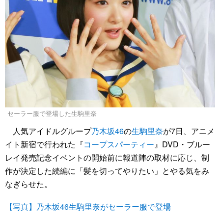
セーラー服で登場した生駒里奈
人気アイドルグループ
乃木坂46
の
生駒里奈
が7日、アニメ
イト新宿で行われた『
コープスパーティー
』DVD・ブルー
レイ発売記念イベントの開始前に報道陣の取材に応じ、制
作が決定した続編に「髪を切ってやりたい」とやる気をみ
なぎらせた。
【写真】乃木坂46生駒里奈がセーラー服で登場