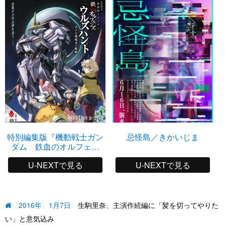
特別編集版『機動戦士ガン
忌怪島／きかいじま
ダム 鉄血のオルフェン
ズ ウルズハント －小さ
U-NEXTで見る
U-NEXTで見る
な挑戦者の軌跡－』
2016年
1月7日
生駒里奈、主演作続編に「髪を切ってやりた
い」と意気込み