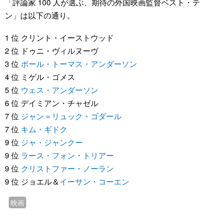
「評論家 100 人が選ぶ、期待の外国映画監督ベスト・テ
ン」は以下の通り。
1 位 クリント・イーストウッド
2 位 ドゥニ・ヴィルヌーヴ
3 位
ポール・トーマス・アンダーソン
4 位 ミゲル・ゴメス
5 位
ウェス・アンダーソン
6 位 デイミアン・チャゼル
7 位
ジャン＝リュック・ゴダール
7 位
キム・ギドク
9 位
ジャ・ジャンクー
9 位
ラース・フォン・トリアー
9 位
クリストファー・ノーラン
9 位 ジョエル＆
イーサン・コーエン
映画