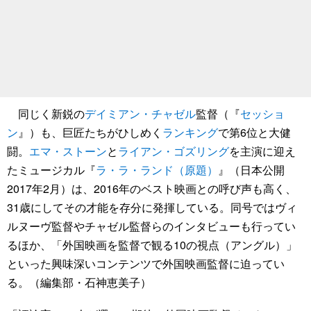
同じく新鋭の
デイミアン・チャゼル
監督（『
セッショ
ン
』）も、巨匠たちがひしめく
ランキング
で第6位と大健
闘。
エマ・ストーン
と
ライアン・ゴズリング
を主演に迎え
たミュージカル『
ラ・ラ・ランド（原題）
』（日本公開
2017年2月）は、2016年のベスト映画との呼び声も高く、
31歳にしてその才能を存分に発揮している。同号ではヴィ
ルヌーヴ監督やチャゼル監督らのインタビューも行ってい
るほか、「外国映画を監督で観る10の視点（アングル）」
といった興味深いコンテンツで外国映画監督に迫ってい
る。（編集部・石神恵美子）