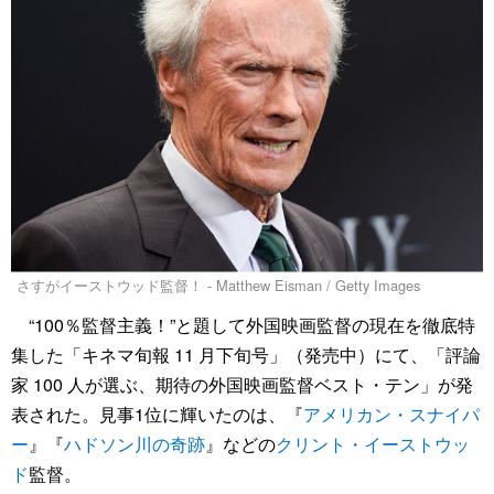
さすがイーストウッド監督！ - Matthew Eisman / Getty Images
“100％監督主義！”と題して外国映画監督の現在を徹底特
集した「キネマ旬報 11 月下旬号」（発売中）にて、「評論
家 100 人が選ぶ、期待の外国映画監督ベスト・テン」が発
表された。見事1位に輝いたのは、『
アメリカン・スナイパ
ー
』『
ハドソン川の奇跡
』などの
クリント・イーストウッ
ド
監督。