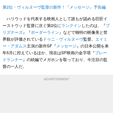
第2位・ヴィルヌーヴ監督の新作！『メッセージ』予告編
ハリウッドを代表する映画人として誰もが認める巨匠イ
ーストウッド監督に次ぐ第2位に
ランクイン
したのは、『
プ
リズナーズ
』『
ボーダーライン
』などで独特の映像美と世
界観が評価されている
ドゥニ・ヴィルヌーヴ
監督。
エイミ
ー・アダムス
主演の新作SF『
メッセージ
』の日本公開を来
年5月に控えているほか、現在はSF映画の金字塔『
ブレー
ドランナー
』の続編でメガホンを取っており、今注目の監
督の一人だ。
ADVERTISEMENT