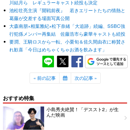
川結月ら レギュラーキャスト続投も決定
池松壮亮主演『開戦前夜』 若きエリートたちの情熱と
葛藤が交差する場面写真公開
大森南朋×相葉雅紀×松下奈緒「大追跡」続編、SSBC強
行犯係メンバー再集結 佐藤浩市ら豪華キャストも続投
要潤、王騎ロスから一転、小栗旬＆佐久間由衣に称賛さ
れ歓喜「今日はめちゃくちゃお酒を飲みます」
« 前の記事
次の記事 »
おすすめ特集
小島秀夫絶賛！「デススト2」が生
んだ映画