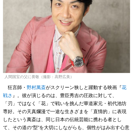
人間国宝の父に畏敬（撮影：高野広美）
狂言師・
野村萬斎
がスクリーン狭しと躍動する映画『
花
戦さ
』。彼が演じるのは、豊臣秀吉の圧政に対して、
「刃」ではなく「花」で戦いを挑んだ華道家元・初代池坊
専好。その天真爛漫で一途な生きざまを「直情的」に表現
したという萬斎は、同じ日本の伝統芸能に携わる者とし
て、その道の“型”を大切にしながらも、個性がはみ出す心意