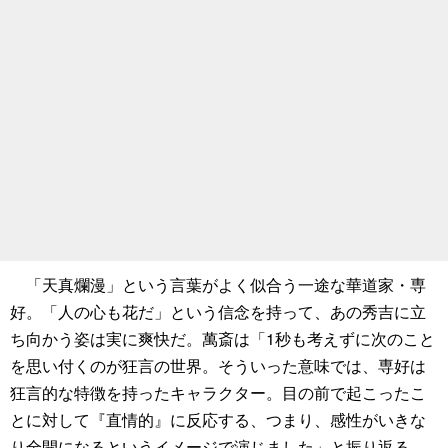
「天真爛漫」という言葉がよく似合う一途な華道家・専
好。「人の心も花だ」という信念を持って、あの秀吉に立
ち向かう姿は実に爽快だ。萬斎は「1秒も考えずに次のこと
を思い付くのが狂言の世界。そういった意味では、専好は
狂言的な特徴を持ったキャラクター。目の前で起こったこ
とに対して『直情的』に反応する、つまり、感性がいきな
り全開になるというイメージで演じました」と振り返る。