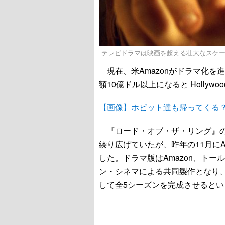
テレビドラマは映画を超える壮大なスケールに!? - N
現在、米Amazonがドラマ化を
額10億ドル以上になると Hollywood
【画像】ホビット達も帰ってくる
『ロード・オブ・ザ・リング』のドラ
繰り広げていたが、昨年の11月にAm
した。ドラマ版はAmazon、ト
ン・シネマによる共同製作となり、1
して全5シーズンを完成させるとい