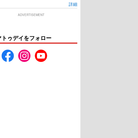
詳細
ADVERTISEMENT
マトゥデイをフォロー
ンの冒険／ユニコー
第9地区
ン号の秘密
U-NEXTで見る
U-NEXTで見る