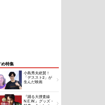
すめ特集
小島秀夫絶賛！
「デススト2」が
生んだ映画
『踊る大捜査線
N.E.W.』グッズ・