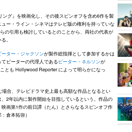
リング』を映画化し、その後スピンオフを含め6作を製
ニュー・ライン・シネマはテレビ版の権利を持っていな
版からの引用も検討しているとのことから、両社の代表が
いる。
ピーター・ジャクソン
が製作総指揮として参加するかは
ってピーターの代理人である
ピーター・ネルソン
が
 Hollywood Reporter によって明らかになっ
む場合、テレビドラマ史上最も高額な作品となるとい
は、2年以内に製作開始を目指しているという。作品の
、映画第1作の前日譚（たん）とさらなるスピンオフ作
部：倉本拓弥）