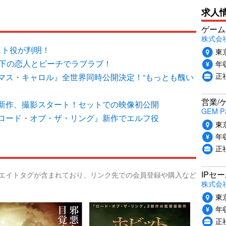
求人
ゲーム
株式会社P
スト役が判明！
東
年下の恋人とビーチでラブラブ！
年収
正
マス・キャロル』全世界同時公開決定！“もっとも醜い
営業/
新作、撮影スタート！セットでの映像初公開
GEM P
ロード・オブ・ザ・リング』新作でエルフ役
東
年収
正
IPセ
リエイトタグが含まれており、リンク先での会員登録や購入など
株式会
東
年収
正