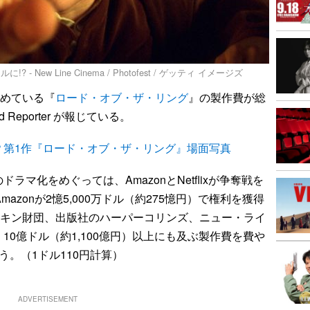
ew Line Cinema / Photofest / ゲッティ イメージズ
進めている『
ロード・オブ・ザ・リング
』の製作費が総
 Reporter が報じている。
？第1作『ロード・オブ・ザ・リング』場面写真
マ化をめぐっては、AmazonとNetflixが争奪戦を
azonが2憶5,000万ドル（約275憶円）で権利を獲得
ールキン財団、出版社のハーパーコリンズ、ニュー・ライ
0億ドル（約1,100億円）以上にも及ぶ製作費を費や
う。（1ドル110円計算）
ADVERTISEMENT