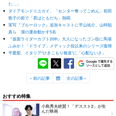
た…」
ダイアモンド☆ユカイ、「センター奪ってごめん」前田
敦子の前で「君はともだち」熱唱
実写『ブルーロック』追加キャストに平山祐介、山時聡
真ら 潔の運命動かす5名
『仮面ライダーカブト20th』大人になったゴン役に馬場
ふみか！「ドライブ」メディック役以来のシリーズ復帰
平愛梨、イタリア“ひきこもり報道”に「心配ないさ」
« 前の記事
次の記事 »
おすすめ特集
小島秀夫絶賛！「デススト2」が生
んだ映画