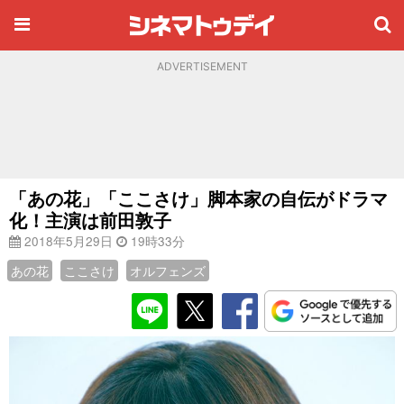
ADVERTISEMENT
「あの花」「ここさけ」脚本家の自伝がドラマ
化！主演は前田敦子
2018年5月29日
19時33分
あの花
ここさけ
オルフェンズ