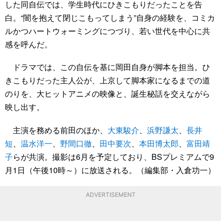
した同自伝では、学生時代にひきこもりだったことを告
白。“闇を抱えて閉じこもってしまう”自身の経験を、コミカ
ルかつハートウォーミングにつづり、若い世代を中心に共
感を呼んだ。
ドラマでは、この自伝を基に岡田自身が脚本を担当。ひ
きこもりだった主人公が、上京して脚本家になるまでの道
のりを、大ヒットアニメの映像と、誕生秘話を交えながら
映し出す。
主演を務める前田のほか、
大東駿介
、
浜野謙太
、
長井
短
、
温水洋一
、
野間口徹
、
田中要次
、
本田博太郎
、
富田靖
子
らが共演。撮影は6月を予定しており、BSプレミアムで9
月1日（午後10時～）に放送される。（編集部・入倉功一）
ADVERTISEMENT