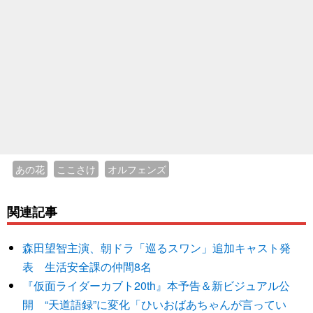
あの花
ここさけ
オルフェンズ
関連記事
森田望智主演、朝ドラ「巡るスワン」追加キャスト発
表 生活安全課の仲間8名
『仮面ライダーカブト20th』本予告＆新ビジュアル公
開 “天道語録”に変化「ひいおばあちゃんが言ってい