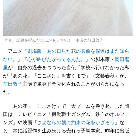
昨年、話題を呼んだ自伝がドラマ化！ 主演の前田敦子
アニメ『
劇場版 あの日見た花の名前を僕達はまだ知ら
ない。
』『
心が叫びたがってるんだ。
』の脚本家・
岡田麿
里
が、自身の過去をつづった自伝「学校へ行けなかった私
が『あの花』『ここさけ』を書くまで」（文藝春秋）が、
前田敦子
主演で単発ドラマ化されることが明らかになっ
た。
「あの花」「ここさけ」で一大ブームを巻き起こした岡
田は、テレビアニメ「機動戦士ガンダム 鉄血のオルフェ
ンズ」や映画『
さよならの朝に約束の花をかざろう
』な
ど、常に話題作を生み続ける売れっ子脚本家。昨年に出版