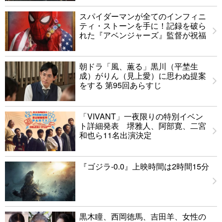
スパイダーマンが全てのインフィニ
ティ・ストーンを手に！記録を破ら
れた『アベンジャーズ』監督が祝福
朝ドラ「風、薫る」黒川（平埜生
成）がりん（見上愛）に思わぬ提案
をする 第95回あらすじ
「VIVANT」一夜限りの特別イベン
ト詳細発表 堺雅人、阿部寛、二宮
和也ら11名出演決定
『ゴジラ-0.0』上映時間は2時間15分
黒木瞳、西岡徳馬、吉田羊、女性の