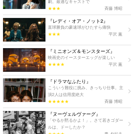
劇。最適なキャストで
★★★
斉藤 博昭
『レディ・オア・ノット2』
直球勝負の豪速球がひたすら痛快
★★★
平沢 薫
『ミニオンズ＆モンスターズ』
映画史のイースターエッグが楽しい
★★★★
平沢 薫
『ドラマなふたり』
こういう難役に挑み、きっちり仕事。主
演2人は信用度絶大
★★★★★
斉藤 博昭
『ヌーヴェルヴァーグ』
「やるか黙るかよ！」。さて若きゴダー
ルは、ドーしたか？
★★★★
轟 夕起夫