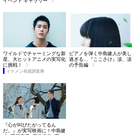
イベント ギャラリー
ワイルドでチャーミングな新
ピアノを弾く中島健人が美し
星、大ヒットアニメの実写化
過ぎる…『ここさけ』涙、涙
に挑戦！
の予告編
イケメン発掘調査隊
『心が叫びたがってるん
だ。』が実写映画に！中島健