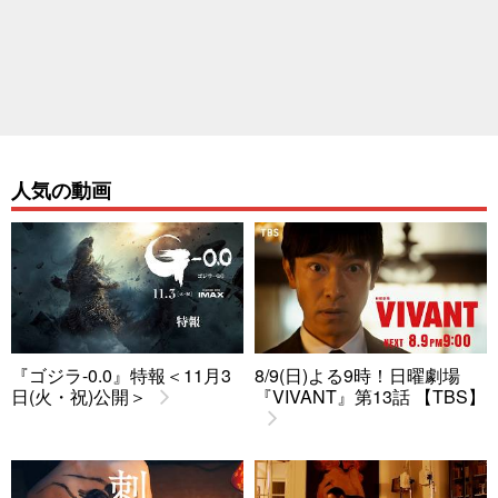
人気の動画
『ゴジラ-0.0』特報＜11月3
8/9(日)よる9時！日曜劇場
日(火・祝)公開＞
『VIVANT』第13話 【TBS】