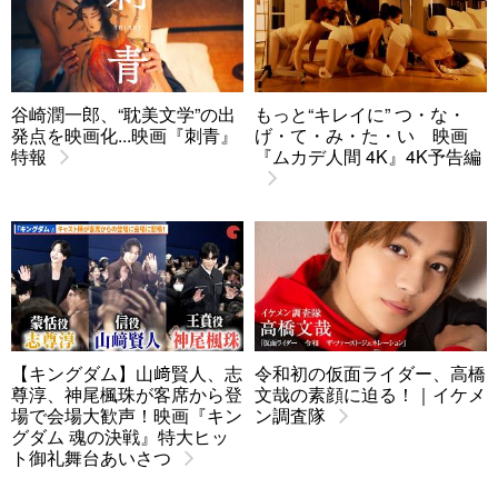
谷崎潤一郎、“耽美文学”の出
もっと“キレイに” つ・な・
発点を映画化...映画『刺青』
げ・て・み・た・い 映画
特報
『ムカデ人間 4K』4K予告編
【キングダム】山﨑賢人、志
令和初の仮面ライダー、高橋
尊淳、神尾楓珠が客席から登
文哉の素顔に迫る！｜イケメ
場で会場大歓声！映画『キン
ン調査隊
グダム 魂の決戦』特大ヒッ
ト御礼舞台あいさつ