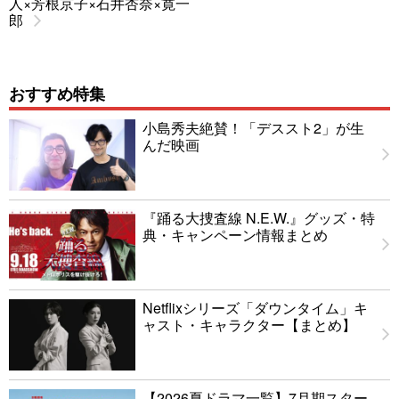
人×芳根京子×石井杏奈×寛一
郎
おすすめ特集
小島秀夫絶賛！「デススト2」が生
んだ映画
『踊る大捜査線 N.E.W.』グッズ・特
典・キャンペーン情報まとめ
Netflixシリーズ「ダウンタイム」キ
ャスト・キャラクター【まとめ】
【2026夏ドラマ一覧】7月期スター