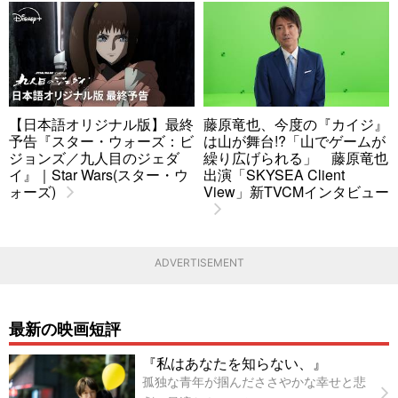
【日本語オリジナル版】最終
藤原竜也、今度の『カイジ』
予告『スター・ウォーズ：ビ
は山が舞台!?「山でゲームが
ジョンズ／九人目のジェダ
繰り広げられる」 藤原竜也
イ』｜Star Wars(スター・ウ
出演「SKYSEA Client
ォーズ)
View」新TVCMインタビュー
ADVERTISEMENT
最新の映画短評
『私はあなたを知らない、』
孤独な青年が掴んだささやかな幸せと悲