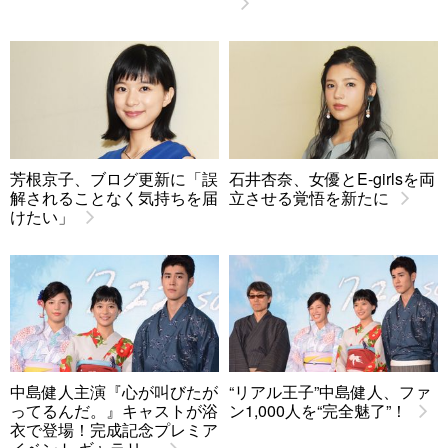
芳根京子、ブログ更新に「誤
石井杏奈、女優とE-girlsを両
解されることなく気持ちを届
立させる覚悟を新たに
けたい」
中島健人主演『心が叫びたが
“リアル王子”中島健人、ファ
ってるんだ。』キャストが浴
ン1,000人を“完全魅了”！
衣で登場！完成記念プレミア