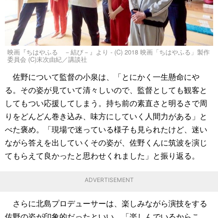
映画『ちはやふる －結び－』より - (C) 2018 映画「ちはやふる」製作
委員会 (C)末次由紀／講談社
佐野について監督の小泉は、「とにかく一生懸命にや
る。その姿が見ていて清々しいので、監督としても観客と
してもつい応援してしまう。持ち前の素直さと明るさで周
りをどんどん巻き込み、味方にしていく人間力がある」と
べた褒め。「現場で迷っている様子も見られたけど、迷い
ながら答えを出していくその姿が、佐野くんに筑波を演じ
てもらえて良かったと思わせくれました」と振り返る。
ADVERTISEMENT
さらに北島プロデューサーは、楽しみながら演技をする
佐野の姿が印象的だったといい、「楽しんでいるからこ