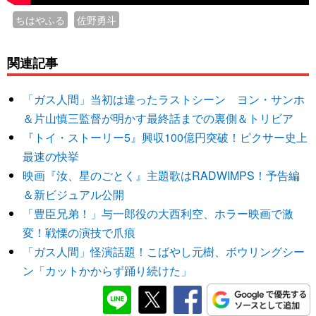
ちはやふる
佐野勇斗
関連記事
「ガス人間」当初は違ったラストシーン ヨン・サンホ
＆片山慎三監督が明かす最終話までの裏側＆トリビア
『トイ・ストーリー5』興収100億円突破！ピクサー史上
最速の快挙
映画『汝、星のごとく』主題歌はRADWIMPS！予告編
＆新ビジュアル公開
「豊臣兄弟！」与一郎役の大西利空、ホラー映画で激
変！戦慄の演技で爪痕
「ガス人間」怪演話題！こばやし元樹、ボウリングシー
ン「カットかからず踊り続けた」