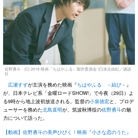
佐野勇斗 - (C) 2018 映画「ちはやふる」製作委員会 (C)末次由紀／講談
社
広瀬すず
が主演を務めた映画『
ちはやふる －結び－
』
が、日本テレビ系「金曜ロードSHOW!」で今夜（29日）よ
る9時から地上波初放送される。監督の
小泉徳宏
と、プロデ
ューサーを務めた
北島直明
が、筑波秋博役の
佐野勇斗
の魅
力について語った。
【動画】佐野勇斗の美声ひびく！映画『小さな恋のうた』