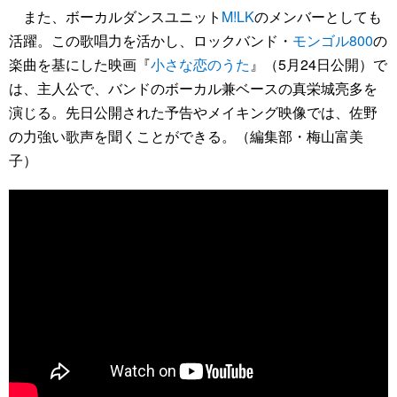
また、ボーカルダンスユニット
M!LK
のメンバーとしても
活躍。この歌唱力を活かし、ロックバンド・
モンゴル800
の
楽曲を基にした映画『
小さな恋のうた
』（5月24日公開）で
は、主人公で、バンドのボーカル兼ベースの真栄城亮多を
演じる。先日公開された予告やメイキング映像では、佐野
の力強い歌声を聞くことができる。（編集部・梅山富美
子）