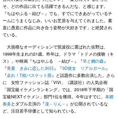
そ、どの作品に出ても活躍できるんだな、と感じます。
『ちはやふる－結び－』でも、すでにできあがっているチ
ームにうまくなじみ、いいお芝居を与えてくれました。素
直に愚直に作品に向き合う姿勢が大好きです」と絶賛され
ている。
大規模なオーディションで筑波役に選ばれた佐野は、
1998年生まれの21歳。昨年は、ドラマ「トドメの接吻（キ
ス）」や映画『ちはやふる －結び－』『
羊と鋼の森
』
『
青夏 きみに恋した30日
』『
3D彼女 リアルガール
』
『
走れ！T校バスケット部
』と話題作に多数出演した。さら
に 女性ファッション誌「ViVi」（講談社）の人気企画
「国宝級イケメンランキング」では、2018年下半期の「国
宝級NEXTイケメン」部門1位を獲得。今年はすでに、
本郷
奏多
とダブル主演の『
凜－りん－
』が公開されているな
ど、注目若手俳優として知られている。