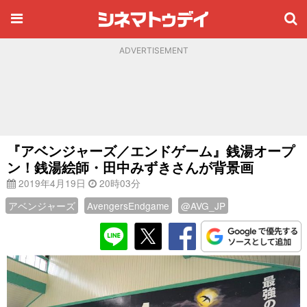
ADVERTISEMENT
『アベンジャーズ／エンドゲーム』銭湯オープ
ン！銭湯絵師・田中みずきさんが背景画
2019年4月19日
20時03分
アベンジャーズ
AvengersEndgame
@AVG_JP