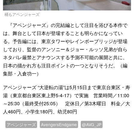
桶もアベンジャーズ
『アベンジャーズ』の完結編として注目を浴びる本作で
は、舞台として日本が登場することも明らかになってい
る。予告編には、東京タワーやレインボーブリッジが登場
しており、監督のアンソニー＆ジョー・ルッソ兄弟が自ら
ネタバレ厳禁とアナウンスする予測不可能の展開と共に、
日本の描かれ方も注目ポイントの一つとなりそうだ。（編
集部・入倉功一）
アベンジャーズ “大逆転の湯”は5月15日まで東京台東区・寿
湯（東京都台東区東上野5-4-17）で実施 営業時間／11:00
～25:30（最終受付25:05） 定休日／第3木曜日 料金／大
人460円、小学生180円、幼児80円
アベンジャーズ
AvengersEndgame
@AVG_JP