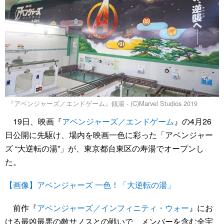
『アベンジャーズ／エンドゲーム』銭湯 - (C)Marvel Studios 2019
19日、映画『
アベンジャーズ／エンドゲーム
』の4月26
日公開に先駆け、場内を映画一色に彩った「アベンジャー
ズ “大逆転の湯”」が、東京都台東区の寿湯でオープンし
た。
【画像】アベンジャーズ 一色！「大逆転の湯」
前作『
アベンジャーズ／インフィニティ・ウォー
』にお
ける最凶最悪の敵サノスとの戦いで、メンバーを含む全宇