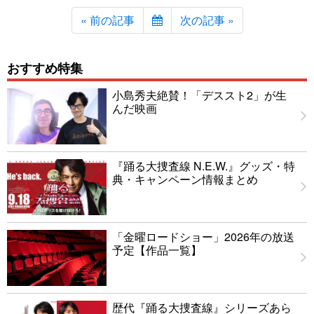
« 前の記事
次の記事 »
おすすめ特集
小島秀夫絶賛！「デススト2」が生
んだ映画
『踊る大捜査線 N.E.W.』グッズ・特
典・キャンペーン情報まとめ
「金曜ロードショー」2026年の放送
予定【作品一覧】
歴代『踊る大捜査線』シリーズあら