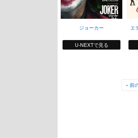
ジョーカー
エ
U-NEXTで見る
« 前