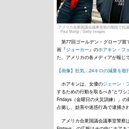
アメリカ合衆国議会議事堂前の階段で抗議デ
- Paul Morigi / Getty Images
第77回ゴールデン・グローブ賞で
画『
ジョーカー
』の
ホアキン・フ
た。アメリカの各メディアが報じ
【画像】狂気…24キロの減量を敢
ホアキンは、女優の
ジェーン・
するための行動を取るべき”とワシントン
Fridays（金曜日の火災訓練）
占拠し、妨害や迷惑行為で逮捕さ
アメリカ合衆国議会議事堂警察は今回の
Fridays」の広報はその中にホア