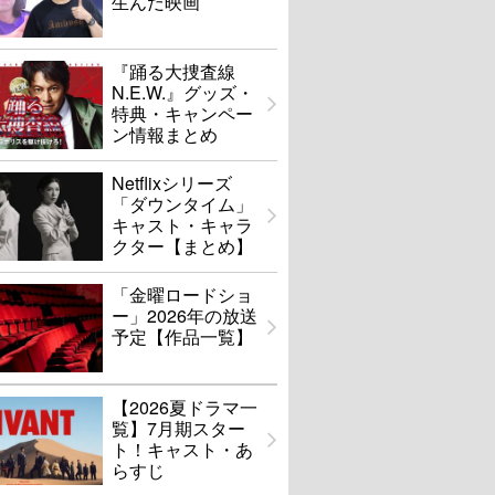
生んだ映画
『踊る大捜査線
N.E.W.』グッズ・
特典・キャンペー
ン情報まとめ
Netflixシリーズ
「ダウンタイム」
キャスト・キャラ
クター【まとめ】
「金曜ロードショ
ー」2026年の放送
予定【作品一覧】
【2026夏ドラマ一
覧】7月期スター
ト！キャスト・あ
らすじ