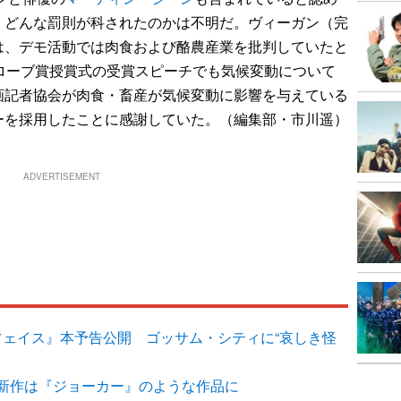
、どんな罰則が科されたのかは不明だ。ヴィーガン（完
は、デモ活動では肉食および酪農産業を批判していたと
ローブ賞授賞式の受賞スピーチでも気候変動について
画記者協会が肉食・畜産が気候変動に影響を与えている
ーを採用したことに感謝していた。（編集部・市川遥）
ADVERTISEMENT
フェイス』本予告公開 ゴッサム・シティに“哀しき怪
新作は『ジョーカー』のような作品に