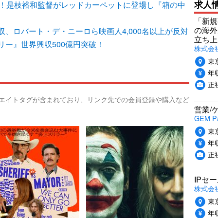
求人
幕！是枝裕和監督がレッドカーペットに登場し『箱の中
「新規
の海外
、ロバート・デ・ニーロら映画人4,000名以上が反対
立ち上
リー』世界興収500億円突破！
株式会社P
東
年収
正社
リエイトタグが含まれており、リンク先での会員登録や購入など
営業/
GEM P
東
年収
正
IPセ
株式会
東
年収