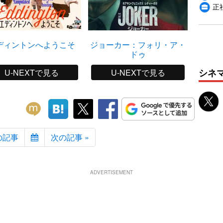
正
ディントンへようこそ
ジョーカー：フォリ・ア・
ボ
ドゥ
シネ
U-NEXTで見る
U-NEXTで見る
の記事
次の記事 »
ADVERTISEMENT