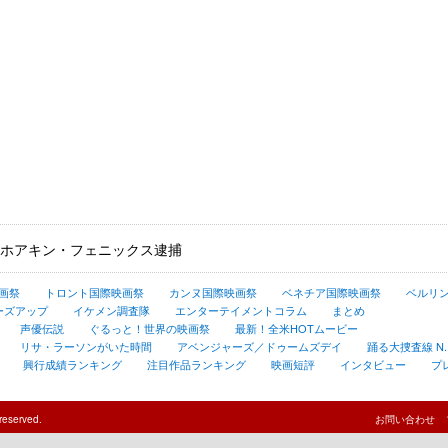
ホアキン・フェニックス逮捕
画祭
トロント国際映画祭
カンヌ国際映画祭
ベネチア国際映画祭
ベルリ
ーズアップ
イケメン調査隊
エンターテイメントコラム
まとめ
声優伝説
ぐるっと！世界の映画祭
最新！全米HOTムービー
リサ・ラーソンがいた時間
アベンジャーズ／ドゥームズデイ
踊る大捜査線 N.E.
興行成績ランキング
注目作品ランキング
映画短評
インタビュー
プ
reserved.
お問い合わせ