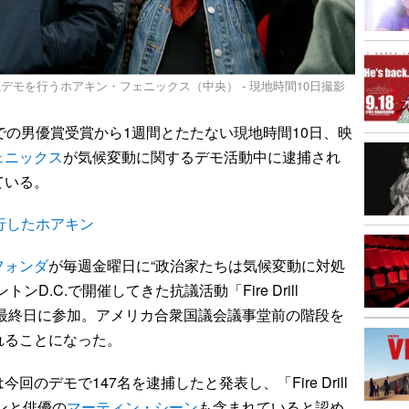
モを行うホアキン・フェニックス（中央） - 現地時間10日撮影
の男優賞受賞から1週間とたたない現地時間10日、映
ェニックス
が気候変動に関するデモ活動中に逮捕され
ている。
行したホアキン
フォンダ
が毎週金曜日に“政治家たちは気候変動に対処
D.C.で開催してきた抗議活動「Fire Drill
」の最終日に参加。アメリカ合衆国議会議事堂前の階段を
れることになった。
デモで147名を逮捕したと発表し、「Fire Drill
キンと俳優の
マーティン・シーン
も含まれていると認め