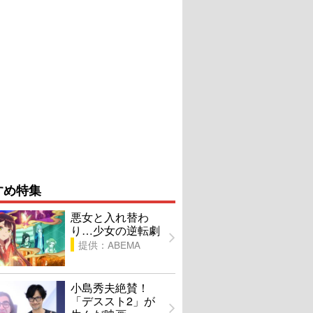
すめ特集
悪女と入れ替わ
り…少女の逆転劇
提供：ABEMA
小島秀夫絶賛！
「デススト2」が