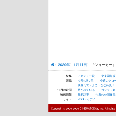
2020年
1月11日
『ジョーカー』
特集
アカデミー賞
東京国際映
連載
今月の5つ星
今週のクロ
映画たて・よこ・ななめ見！
注目の映画
月がみている
ゴジラ-0.0
映画情報
最新記事
今週の公開作品
サイト
VODトゥデイ
Copyright © 2000-2026 CINEMATODAY, Inc. All rights 