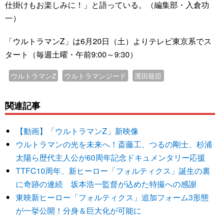
仕掛けもお楽しみに！」と語っている。（編集部・入倉功
一）
「ウルトラマンZ」は6月20日（土）よりテレビ東京系でス
タート（毎週土曜・午前9:00～9:30）
ウルトラマンZ
ウルトラマンジード
濱田龍臣
関連記事
【動画】「ウルトラマンZ」新映像
ウルトラマンの光を未来へ！斎藤工、つるの剛士、杉浦
太陽ら歴代主人公が60周年記念ドキュメンタリー応援
TTFC10周年、新ヒーロー「フォルティクス」誕生の裏
に奇跡の連続 坂本浩一監督が込めた特撮への感謝
東映新ヒーロー「フォルティクス」追加フォーム3形態
が一挙公開！分身＆巨大化が可能に