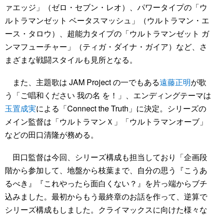
ァエッジ」（ゼロ・セブン・レオ）、パワータイプの「ウ
ルトラマンゼット ベータスマッシュ」（ウルトラマン・エ
ース・タロウ）、超能力タイプの「ウルトラマンゼット ガ
ンマフューチャー」（ティガ・ダイナ・ガイア）など、さ
まざまな戦闘スタイルも見所となる。
また、主題歌は JAM Project の一でもある
遠藤正明
が歌
う「ご唱和ください 我の名 を！」、エンディングテーマは
玉置成実
による「Connect the Truth」に決定。シリーズの
メイン監督は「ウルトラマンＸ」「ウルトラマンオーブ」
などの田口清隆が務める。
田口監督は今回、シリーズ構成も担当しており「企画段
階から参加して、地盤から枝葉まで、自分の思う『こうあ
るべき』『これやったら面白くない？』を片っ端からブチ
込みました。最初からもう最終章のお話を作って、逆算で
シリーズ構成もしました。クライマックスに向けた様々な