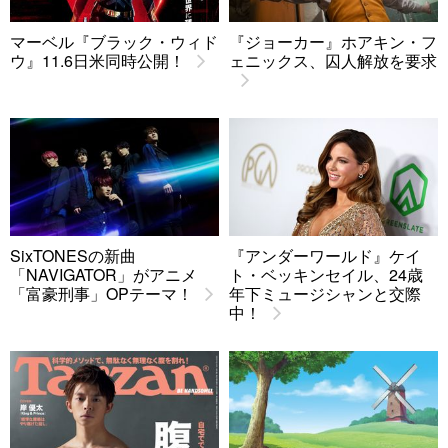
マーベル『ブラック・ウィド
『ジョーカー』ホアキン・フ
ウ』11.6日米同時公開！
ェニックス、囚人解放を要求
SixTONESの新曲
『アンダーワールド』ケイ
「NAVIGATOR」がアニメ
ト・ベッキンセイル、24歳
「富豪刑事」OPテーマ！
年下ミュージシャンと交際
中！