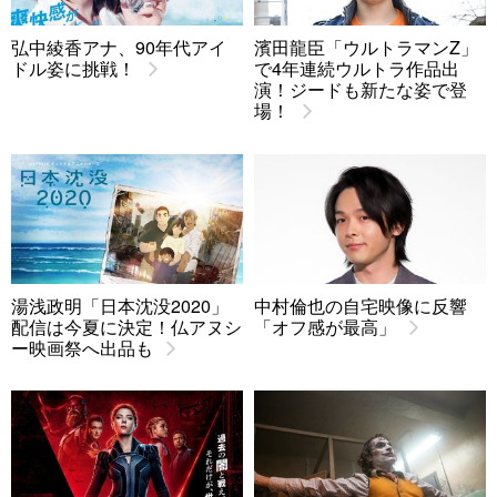
弘中綾香アナ、90年代アイ
濱田龍臣「ウルトラマンZ」
ドル姿に挑戦！
で4年連続ウルトラ作品出
演！ジードも新たな姿で登
場！
湯浅政明「日本沈没2020」
中村倫也の自宅映像に反響
配信は今夏に決定！仏アヌシ
「オフ感が最高」
ー映画祭へ出品も