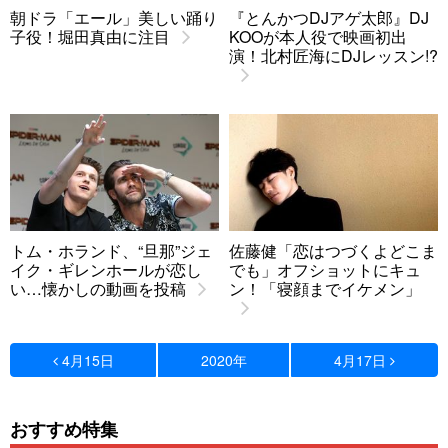
朝ドラ「エール」美しい踊り
『とんかつDJアゲ太郎』DJ
子役！堀田真由に注目
KOOが本人役で映画初出
演！北村匠海にDJレッスン!?
トム・ホランド、“旦那”ジェ
佐藤健「恋はつづくよどこま
イク・ギレンホールが恋し
でも」オフショットにキュ
い…懐かしの動画を投稿
ン！「寝顔までイケメン」
4月15日
2020年
4月17日
おすすめ特集