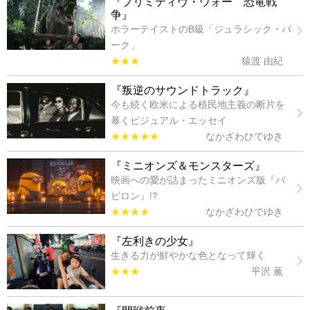
『プリミティヴ・ウォー 恐竜戦
争』
ホラーテイストのB級「ジュラシック・パ
ーク」
★★★
猿渡 由紀
『叛逆のサウンドトラック』
今も続く欧米による植民地主義の断片を
暴くビジュアル・エッセイ
★★★★★
なかざわひでゆき
『ミニオンズ＆モンスターズ』
映画への愛が詰まったミニオンズ版『バ
ビロン』!?
★★★★
なかざわひでゆき
『左利きの少女』
生きる力が鮮やかな色となって輝く
★★★
平沢 薫