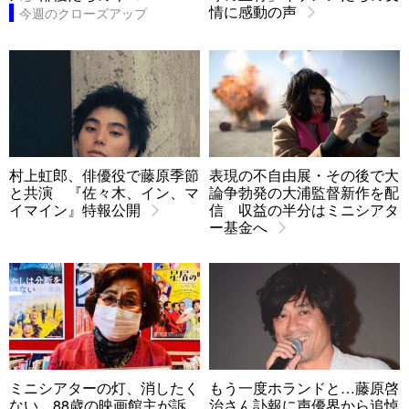
情に感動の声
今週のクローズアップ
村上虹郎、俳優役で藤原季節
表現の不自由展・その後で大
と共演 『佐々木、イン、マ
論争勃発の大浦監督新作を配
イマイン』特報公開
信 収益の半分はミニシアタ
ー基金へ
ミニシアターの灯、消したく
もう一度ホランドと…藤原啓
ない…88歳の映画館主が訴
治さん訃報に声優界から追悼