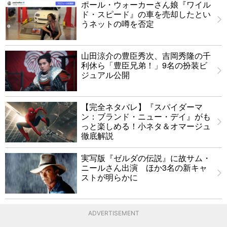
ポール・ウォーカーさん娘『ワイル
ド・スピード』の車を売却したとい
うネットの噂を否定
山田涼介の豊臣秀次、吉岡秀隆の千
利休ら「豊臣兄弟！」9名の扮装ビ
ジュアル公開
【完全ネタバレ】『スパイダーマ
ン：ブランド・ニュー・デイ』がも
っと楽しめる！小ネタ＆オマージュ
徹底解説
実写版『ゼルダの伝説』に故サム・
ニールさん出演 ほか3名の新キャ
ストが明らかに
ADVERTISEMENT