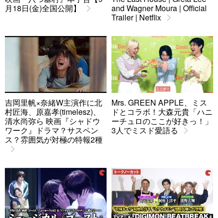
月18日(金)全国公開】
and Wagner Moura | Official
Trailer | Netflix
吉岡里帆×奈緒W主演作に北
Mrs. GREEN APPLE、ミス
村匠海、原嘉孝(timelesz)、
ドとコラボ！大森元貴「ハニ
清水尚弥ら 映画『シャドウ
ーチュロのここが好きっ！」
ワーク』ドラマ？サスペン
3人でミスド愛語る
ス？雰囲気が対極の特報2種