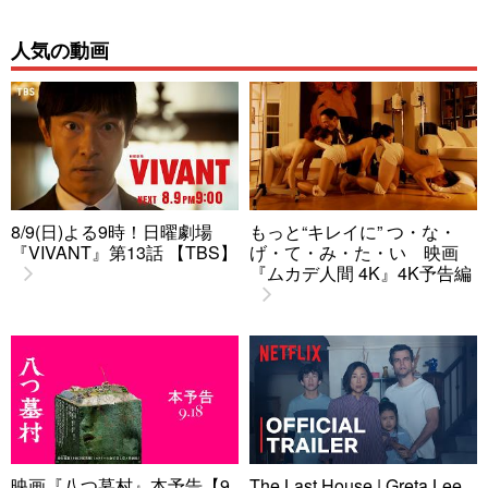
人気の動画
8/9(日)よる9時！日曜劇場
もっと“キレイに” つ・な・
『VIVANT』第13話 【TBS】
げ・て・み・た・い 映画
『ムカデ人間 4K』4K予告編
映画『八つ墓村』本予告【9
The Last House | Greta Lee