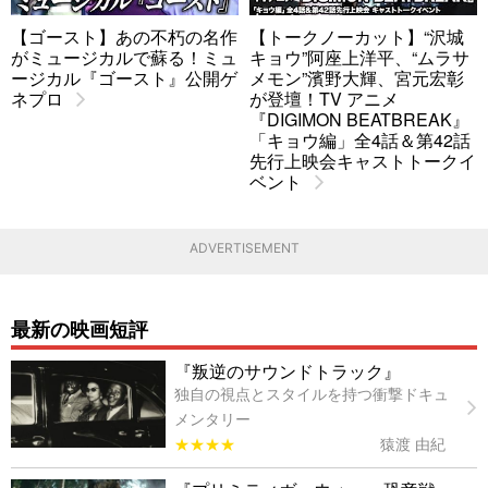
【ゴースト】あの不朽の名作
【トークノーカット】“沢城
がミュージカルで蘇る！ミュ
キョウ”阿座上洋平、“ムラサ
ージカル『ゴースト』公開ゲ
メモン”濱野大輝、宮元宏彰
ネプロ
が登壇！TV アニメ
『DIGIMON BEATBREAK』
「キョウ編」全4話＆第42話
先行上映会キャストトークイ
ベント
ADVERTISEMENT
最新の映画短評
『叛逆のサウンドトラック』
独自の視点とスタイルを持つ衝撃ドキュ
メンタリー
★★★★
猿渡 由紀