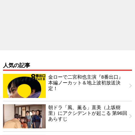
人気の記事
金ローで二宮和也主演『8番出口』
本編ノーカット＆地上波初放送決
定！
朝ドラ「風、薫る」直美（上坂樹
里）にアクシデントが起こる 第96回
あらすじ