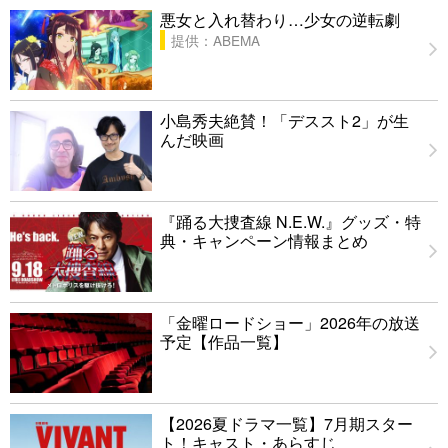
悪女と入れ替わり…少女の逆転劇
提供：ABEMA
小島秀夫絶賛！「デススト2」が生
んだ映画
『踊る大捜査線 N.E.W.』グッズ・特
典・キャンペーン情報まとめ
「金曜ロードショー」2026年の放送
予定【作品一覧】
【2026夏ドラマ一覧】7月期スター
ト！キャスト・あらすじ