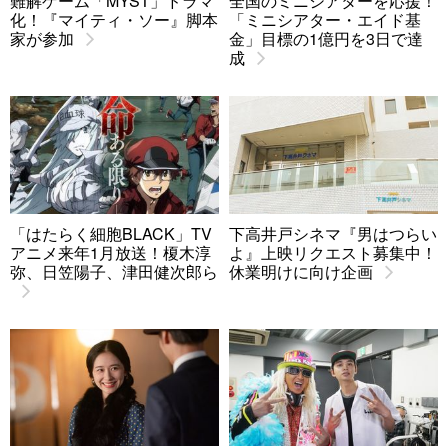
難解ゲーム「MYST」ドラマ
全国のミニシアターを応援！
化！『マイティ・ソー』脚本
「ミニシアター・エイド基
家が参加
金」目標の1億円を3日で達
成
「はたらく細胞BLACK」TV
下高井戸シネマ『男はつらい
アニメ来年1月放送！榎木淳
よ』上映リクエスト募集中！
弥、日笠陽子、津田健次郎ら
休業明けに向け企画