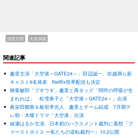
浅田次郎
大名倒産
関連記事
趣里主演「大空港～GATE24～」田辺誠一、吹越満ら新
キャスト9名発表 Netflix世界配信も決定
柳葉敏郎「ブギウギ」趣里と再タッグ「阿吽の呼吸が生
まれれば」 松雪泰子と「大空港～GATE24～」出演
眞栄田郷敦＆板垣李光人、趣里とチーム結成 7月期テ
レ朝・木曜ドラマ「大空港」出演
綾瀬はるか主演、日本初のハラスメント裁判に着想『フ
ァーストボイス ー私たちの逆転裁判一』10.2公開