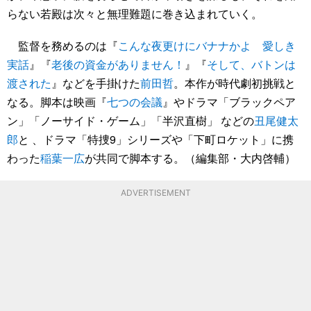
らない若殿は次々と無理難題に巻き込まれていく。
監督を務めるのは『
こんな夜更けにバナナかよ 愛しき
実話
』『
老後の資金がありません！
』『
そして、バトンは
渡された
』などを手掛けた
前田哲
。本作が時代劇初挑戦と
なる。脚本は映画『
七つの会議
』やドラマ「ブラックペア
ン」「ノーサイド・ゲーム」「半沢直樹」 などの
丑尾健太
郎
と 、ドラマ「特捜9」シリーズや「下町ロケット」に携
わった
稲葉一広
が共同で脚本する。（編集部・大内啓輔）
ADVERTISEMENT