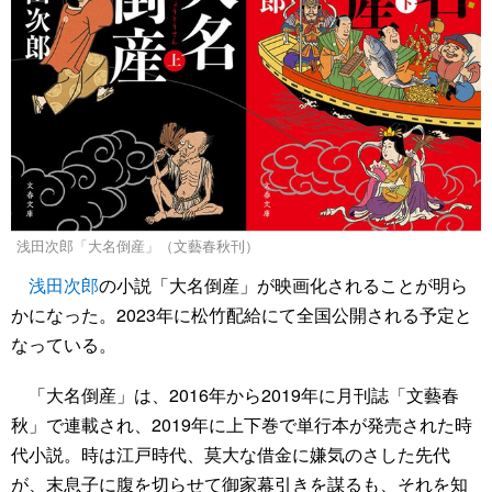
浅田次郎「大名倒産」（文藝春秋刊）
浅田次郎
の小説「大名倒産」が映画化されることが明ら
かになった。2023年に松竹配給にて全国公開される予定と
なっている。
「大名倒産」は、2016年から2019年に月刊誌「文藝春
秋」で連載され、2019年に上下巻で単行本が発売された時
代小説。時は江戸時代、莫大な借金に嫌気のさした先代
が、末息子に腹を切らせて御家幕引きを謀るも、それを知