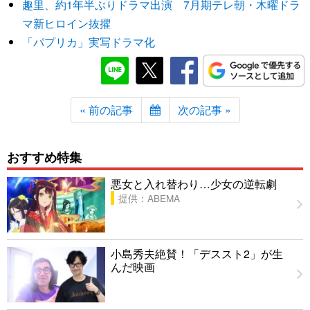
趣里、約1年半ぶりドラマ出演 7月期テレ朝・木曜ドラ
マ新ヒロイン抜擢
「パプリカ」実写ドラマ化
« 前の記事
次の記事 »
おすすめ特集
悪女と入れ替わり…少女の逆転劇
提供：ABEMA
小島秀夫絶賛！「デススト2」が生
んだ映画