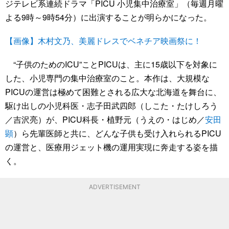
ジテレビ系連続ドラマ「PICU 小児集中治療室」（毎週月曜
よる9時～9時54分）に出演することが明らかになった。
【画像】木村文乃、美麗ドレスでベネチア映画祭に！
“子供のためのICU”ことPICUは、主に15歳以下を対象に
した、小児専門の集中治療室のこと。本作は、大規模な
PICUの運営は極めて困難とされる広大な北海道を舞台に、
駆け出しの小児科医・志子田武四郎（しこた・たけしろう
／吉沢亮）が、PICU科長・植野元（うえの・はじめ／
安田
顕
）ら先輩医師と共に、どんな子供も受け入れられるPICU
の運営と、医療用ジェット機の運用実現に奔走する姿を描
く。
ADVERTISEMENT