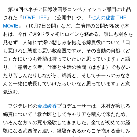
第79回ベネチア国際映画祭コンペティション部門に出品
された『
LOVE LIFE
』（公開中）や、『
七人の秘書 THE
MOVIE
』（10月7日公開）など、主演作の公開が相次ぐ木
村は、今作で月9ドラマ初ヒロインを務める。誰にも弱さを
見せず、人知れず深い悲しみを抱える綿貫役について「口
も悪ければ態度も悪い救命医ですが、その言動の何処（ど
こ）かにいつも希望は持っていたいと思っています」と語
り、「患者と医者、仕事と生活の狭間（はざま）でもがい
たり苦しんだりしながら、綿貫と、そしてチームのみなさ
んと一緒に成長していけたらいいなと思っています」と意
気込む。
フジテレビの
金城綾香
プロデューサーは、木村が演じる
綿貫について「救命医としてキャリアを積んで来たため、
いろんな方々の死を経験してきました。全てが初めての経
験になる武四郎と違い、経験があるからこそ抱える苦しみ