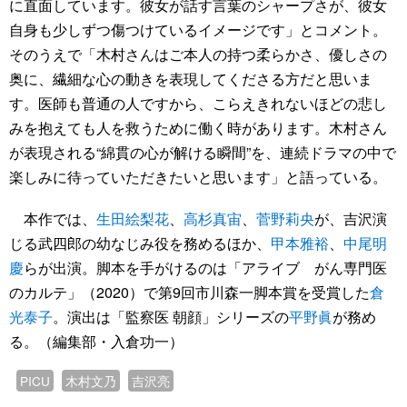
に直面しています。彼女が話す言葉のシャープさが、彼女
自身も少しずつ傷つけているイメージです」とコメント。
そのうえで「木村さんはご本人の持つ柔らかさ、優しさの
奥に、繊細な心の動きを表現してくださる方だと思いま
す。医師も普通の人ですから、こらえきれないほどの悲し
みを抱えても人を救うために働く時があります。木村さん
が表現される“綿貫の心が解ける瞬間”を、連続ドラマの中で
楽しみに待っていただきたいと思います」と語っている。
本作では、
生田絵梨花
、
高杉真宙
、
菅野莉央
が、吉沢演
じる武四郎の幼なじみ役を務めるほか、
甲本雅裕
、
中尾明
慶
らが出演。脚本を手がけるのは「アライブ がん専門医
のカルテ」（2020）で第9回市川森一脚本賞を受賞した
倉
光泰子
。演出は「監察医 朝顔」シリーズの
平野眞
が務め
る。（編集部・入倉功一）
PICU
木村文乃
吉沢亮