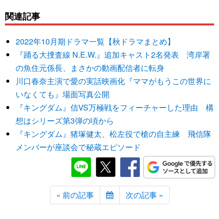
関連記事
2022年10月期ドラマ一覧【秋ドラマまとめ】
『踊る大捜査線 N.E.W.』追加キャスト2名発表 湾岸署
の魚住元係長、まさかの動画配信者に転身
川口春奈主演で愛の実話映画化『ママがもうこの世界に
いなくても』場面写真公開
『キングダム』信VS万極戦をフィーチャーした理由 構
想はシリーズ第3弾の頃から
『キングダム』猪塚健太、松左役で槍の自主練 飛信隊
メンバーが座談会で秘蔵エピソード
« 前の記事
次の記事 »