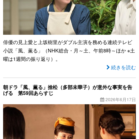
俳優の見上愛と上坂樹里がダブル主演を務める連続テレビ
小説「風、薫る」（NHK総合・月～土、午前8時～ほか ※土
曜は1週間の振り返り）。
続きを読む
朝ドラ「風、薫る」捨松（多部未華子）が意外な事実を告
げる 第59回あらすじ
2026年6月17日