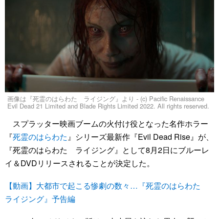
画像は『死霊のはらわた ライジング』より - (c) Pacific Renaissance
Evil Dead 21 Limited and Blade Rights Limited 2022. All rights reserved.
スプラッター映画ブームの火付け役となった名作ホラー
『
死霊のはらわた
』シリーズ最新作『Evil Dead Rise』が、
『死霊のはらわた ライジング』として8月2日にブルーレ
イ＆DVDリリースされることが決定した。
【動画】大都市で起こる惨劇の数々…『死霊のはらわた
ライジング』予告編