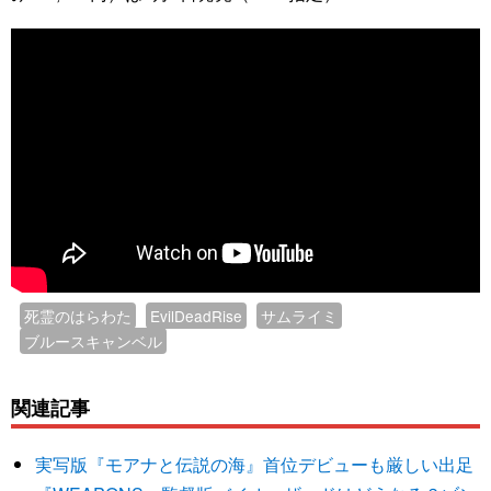
死霊のはらわた
EvilDeadRise
サムライミ
ブルースキャンベル
関連記事
実写版『モアナと伝説の海』首位デビューも厳しい出足