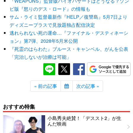
『WEAPONS』監督版バイオハザードはどうなる？ゾン
ビ版『怒りのデス・ロード』の情報も
サム・ライミ監督最新作『HELP／復讐島』5月7日より
ディズニープラスで見放題独占配信決定
逃れられない死の運命…『ファイナル・デスティネーシ
ョン』第7弾、2028年5月米公開
『死霊のはらわた』ブルース・キャンベル、がんを公表
「完治しないが治療は可能」
« 前の記事
次の記事 »
おすすめ特集
小島秀夫絶賛！「デススト2」が生
んだ映画