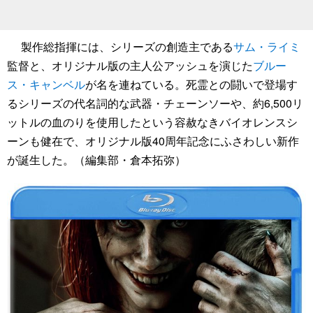
製作総指揮には、シリーズの創造主である
サム・ライミ
監督と、オリジナル版の主人公アッシュを演じた
ブルー
ス・キャンベル
が名を連ねている。死霊との闘いで登場す
るシリーズの代名詞的な武器・チェーンソーや、約6,500リ
ットルの血のりを使用したという容赦なきバイオレンスシ
ーンも健在で、オリジナル版40周年記念にふさわしい新作
が誕生した。（編集部・倉本拓弥）