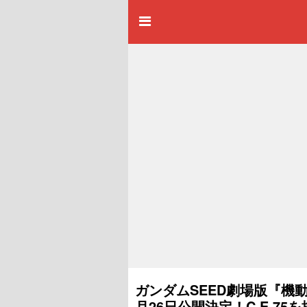
ガンダムSEED劇場版『機動戦
月26日公開決定！C.E.75