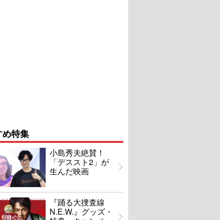
すめ特集
小島秀夫絶賛！
「デススト2」が
生んだ映画
『踊る大捜査線
N.E.W.』グッズ・