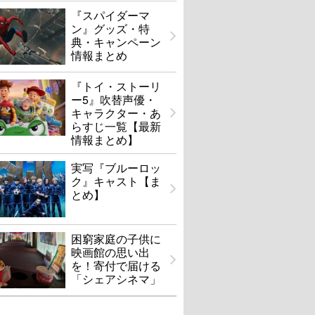
『スパイダーマ
ン』グッズ・特
典・キャンペーン
情報まとめ
『トイ・ストーリ
ー5』吹替声優・
キャラクター・あ
らすじ一覧【最新
情報まとめ】
実写『ブルーロッ
ク』キャスト【ま
とめ】
困窮家庭の子供に
映画館の思い出
を！寄付で届ける
「シェアシネマ」