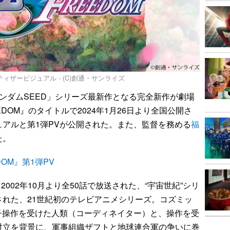
ティザービジュアル - (C)創通・サンライズ
ンダムSEED」シリーズ最新作となる完全新作が劇場
EDOM』のタイトルで2024年1月26日より全国公開さ
アルと第1弾PVが公開された。また、監督を務める
福
た。
DOM』第1弾PV
002年10月より全50話で放送された、“宇宙世紀”シリ
れた、21世紀初のテレビアニメシリーズ。コズミッ
伝子操作を受けた人類（コーディネイター）と、操作を受
対立を背景に、軍事組織ザフトと地球連合軍の争いに巻