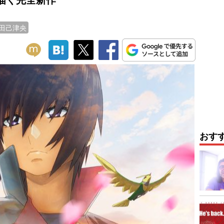
田己津央
おす