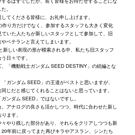
けするはずでしたが、長く皆様をお待たせすることにな
した。
援してくださる皆様に、お礼申し上げます。
の作り方だけでなく、参加するスタッフも大きく変化
を見ていた人たちが新しいスタッフとして参加して、旧
はやベテランと言えてしまいます。
行と新しい表現の形が模索される中、私たち旧スタッフ
合う日々です。
「機動戦士ガンダム SEED DESTINY」の続編とな
、「ガンダム SEED」の王道がベストと思いますが、
は同じだと感じてくれることはないと思っています。
ガンダム SEED」ではないですし。
合。アナログの良さも活かしつつ、時代に合わせた新し
おります。
少々やり残した部分があり、それらをクリアしつつも新
20年前に戻ってまた再びキラやアスラン、シンたち