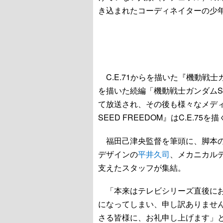
き込まれたコーディネイターの少
C.E.71からを描いた『機動戦士ガンダ
を描いた続編「機動戦士ガンダムSEE
て放送され、その後も様々なメデ
SEED FREEDOM』はC.E.7
福田己津央監督を筆頭に、脚本
デザインの
平井久司
、メカニカル
支えたスタッフが集結。
「本来はテレビシリーズ直後にお
になってしまい、申し訳ありませ
さる皆様に、お礼申し上げます」