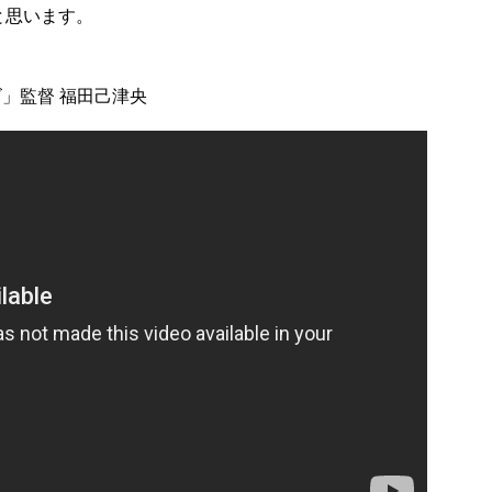
と思います。
ズ」監督 福田己津央