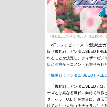
『機動戦士ガンダム SEED FREEDOM』
2日、テレビアニメ「機動戦士ガ
版『機動戦士ガンダムSEED FRE
れることが決定し、ティザービジュ
田己津央
からコメントも寄せられ
『機動戦士ガンダム SEED FREE
「機動戦士ガンダムSEED」は、2
ーズとは異なる世代に向けて制作さ
ク・イラ（C.E.）を舞台に、遺
けていない人類（ナチュラル）の