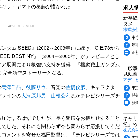
年キラ・ヤマトの葛藤が描かれた。
求人
新卒総
タメ
ADVERTISEMENT
株式会社P
東
年収
ム SEED』(2002～2003年）に続き、C.E.73から
正
D DESTINY」（2004～2005年）がテレビニメとし
ィア展開により根強い支持を獲得。『機動戦士ガンダム
一般事
5を描く完全新作ストーリーとなる。
見残業
アデコ
の
両澤千晶
、
後藤リウ
、音楽の
佐橋俊彦
、キャラクター
東
時給
デザインの
大河原邦男
、
山根公利
ほかテレビシリーズを
派
届けするはずでしたが、長く皆様をお待たせすること
キャリ
迎」/
んでした。それにも関わらず今も変わらず応援してくだ
株式会
とコメントを寄せた福田監督は、「テレビシリーズでは
東