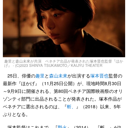
趣里と森山未來が共演 ベネチア出品が発表された塚本晋也監督『ほか
げ』 - (C)2023 SHINYA TSUKAMOTO／KAIJYU THEATER
25日、俳優の
趣里
と
森山未來
が出演する
塚本晋也
監督の
最新作『ほかげ』（11月25日公開）が、現地時間8月30日
～9月9日に開催される、第80回ベネチア国際映画祭のオリ
ゾンティ部門に出品されることが発表された。塚本作品が
ベネチアに選出されるのは、『
斬、
』（2018）以来、5年
ぶりとなる。
塚本監督はこれまで、『
野火
』（2014）、『斬、』が2