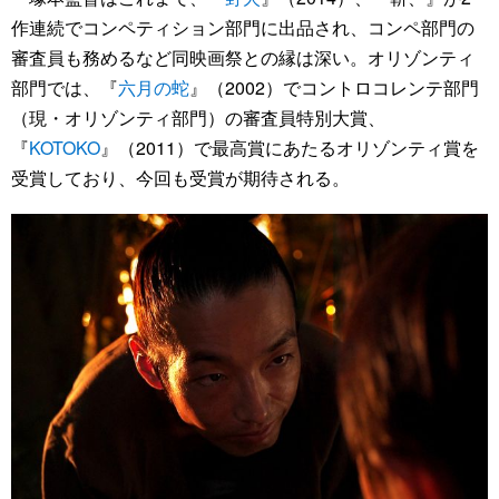
作連続でコンペティション部門に出品され、コンペ部門の
審査員も務めるなど同映画祭との縁は深い。オリゾンティ
部門では、『
六月の蛇
』（2002）でコントロコレンテ部門
（現・オリゾンティ部門）の審査員特別大賞、
『
KOTOKO
』（2011）で最高賞にあたるオリゾンティ賞を
受賞しており、今回も受賞が期待される。