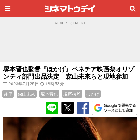
ADVERTISEMENT
塚本晋也監督『ほかげ』ベネチア映画祭オリゾ
ンティ部門出品決定 森山未來らと現地参加
2023年7月25日
18時53分
趣里
森山未來
塚本晋也
塚尾桜雅
ほかげ