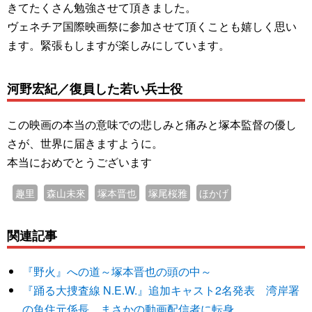
きてたくさん勉強させて頂きました。
ヴェネチア国際映画祭に参加させて頂くことも嬉しく思い
ます。緊張もしますが楽しみにしています。
河野宏紀／復員した若い兵士役
この映画の本当の意味での悲しみと痛みと塚本監督の優し
さが、世界に届きますように。
本当におめでとうございます
趣里
森山未來
塚本晋也
塚尾桜雅
ほかげ
関連記事
『野火』への道～塚本晋也の頭の中～
『踊る大捜査線 N.E.W.』追加キャスト2名発表 湾岸署
の魚住元係長、まさかの動画配信者に転身