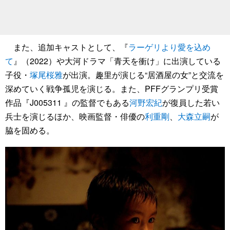
また、追加キャストとして、『
ラーゲリより愛を込め
て
』（2022）や大河ドラマ「青天を衝け」に出演している
子役・
塚尾桜雅
が出演。趣里が演じる“居酒屋の女”と交流を
深めていく戦争孤児を演じる。また、PFFグランプリ受賞
作品『J005311 』の監督でもある
河野宏紀
が復員した若い
兵士を演じるほか、映画監督・俳優の
利重剛
、
大森立嗣
が
脇を固める。