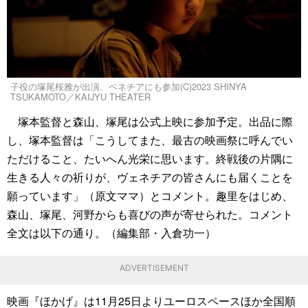
子役の塚尾桜雅が出演、ベネチアにも参加(C)2023 SHINYA
TSUKAMOTO／KAIJYU THEATER
塚本監督と森山、塚尾は公式上映に参加予定。出品に際
し、塚本監督は「こうしてまた、最古の映画祭に呼んでい
ただけること、たいへん光栄に思います。終戦後の片隅に
生きる人々の祈りが、ヴェネチアの皆さんにも届くことを
願っています」（原文ママ）とコメント。趣里をはじめ、
森山、塚尾、河野からも喜びの声が寄せられた。コメント
全文は以下の通り。（編集部・入倉功一）
ADVERTISEMENT
映画『ほかげ』は11月25日よりユーロスペースほか全国順