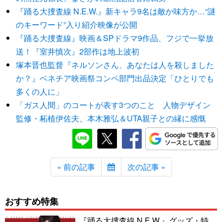
『踊る大捜査線 N.E.W.』新キャラ9名は敵か味方か…“謎
のキーワード”入り紹介映像が公開
『踊る大捜査線』映画＆SPドラマ9作品、フジで一挙放
送！『室井慎次』2部作は地上波初
塚本晋也監督『ネルソンさん、あなたは人を殺しました
か？』ベネチア映画祭コンペ部門出品決定「ひとりでも
多くの人に」
「ガス人間」のコートが表す3つのこと 人物デザイン
監修・柘植伊佐夫、本木雅弘＆UTA親子との縁に感慨
« 前の記事
次の記事 »
おすすめ特集
『踊る大捜査線 N.E.W.』グッズ・特