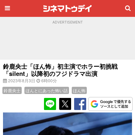
ADVERTISEMENT
鈴鹿央士「ほん怖」初主演でホラー初挑戦
「silent」以降初のフジドラマ出演
2023年8月3日
6時00分
鈴鹿央士
ほんとにあった怖い話
ほん怖