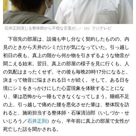
石井正則演じる整体師から不穏な言葉が…- （c）フジテレビ
下宿先の部屋は、設備も申し分なく契約したものの、内
見のときから天井のシミだけが気になっていた。引っ越し
初日の夜も、真上の階から何か物を引きずるような物音が
聞こえる始末。翌日、真上の部屋の様子を見に行くも、人
の気配はまったくせず。その後も毎晩23時17分になると、
決まって物音に悩まされる日々が続く。そして、ある日を
境にシミをきっかけにした心霊現象を体験することにな
り、肇は恐怖から一睡もできなくなってしまう。睡眠不足
の上、引っ越しで痛めた腰を悪化させた肇は、整体院を訪
れると、施術担当する整体師・石塚清治郎（いしづか・せ
いじろう／
石井正則
）から、半年前に真上の部屋で女性が
死亡した話を聞かされる。