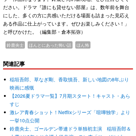
ださい。ドラマ『誰にも貸せない部屋』は、数年前を舞台
にした、多くの方に共感いただける場面も詰まった見応え
ある作品に仕上がっています。ぜひお楽しみください！」
と呼びかけた。（編集部・倉本拓弥）
鈴鹿央士
ほんとにあった怖い話
ほん怖
関連記事
稲垣吾郎、草なぎ剛、香取慎吾、新しい地図の8年ぶり
映画に感慨
【2026夏ドラマ一覧】7月期スタート！キャスト・あら
すじ
激レア青春ショット！Netflixシリーズ「喧嘩独学」より
一挙10点公開
鈴鹿央士、ゴールデン帯連ドラ単独初主演 稲垣吾郎＆