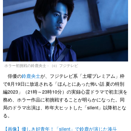
ホラー初挑戦の鈴鹿央士 - （c）フジテレビ
俳優の
鈴鹿央士
が、フジテレビ系「土曜プレミアム」枠
で8月19日に放送される「ほんとにあった怖い話 夏の特別
編2023」（21時～23時10分）の実録心霊ドラマで初主演を
務め、ホラー作品に初挑戦することが明らかになった。同
局のドラマ出演は、昨年大ヒットした「silent」以降初とな
る。
【画像】優しき好青年！「silent」で鈴鹿が演じた湊斗