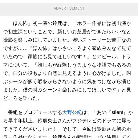
ADVERTISEMENT
「ほん怖」初主演の鈴鹿は、「ホラー作品には初出演か
つ初主演ということで、新しいお芝居ができたらいいなと
撮影を楽しみにしていました。怖いストーリーは苦手なの
ですが……『ほん怖』は小さいころよく家族みんなで見て
いたので、家族にも見てほしいです！」とアピール。ドラ
マについて、「誰しもが経験しうるような物語でもあるの
で、自分の役もより自然に見えるように心がけました。叫
ぶシーンが多く喉をからさないように気をつけながら演じ
ました。僕の叫ぶシーンも楽しみにしてほしいです」と見
どころを語った。
番組をプロデュースする
大野公紀
は、「あの『silent』か
ら早半年以上、鈴鹿央士さんがフジテレビのドラマに帰っ
てきてくださいました！ そして、今回は鈴鹿さん初のホ
ラー作品になります。鈴鹿さんの新境地、ぜひ注目してく