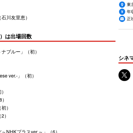
東
年収
（石川友里恵）
正
（）は出場回数
トナブルー」（初）
シネ
nese ver.-」（初）
初）
8）
（初）
2）
NHKプラスver.～」（6）