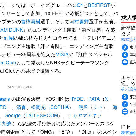
ステージでは、ボーイズグループの
JO1
と
BE:FIRST
か
ンサーとして参加。10-FEETの応援ゲストとして、バ
求人
ャプテンの
富樫勇樹
選手、そして
河村勇輝
選手が出演。
新卒総
LAM DUNK
』のエンディング主題歌「第ゼロ感」を盛
タメ
Nと
milet
の組の枠を超えたコラボでは、「テレビアニメ
株式会社P
ープニング主題歌「絆ノ奇跡」、エンディング主題歌
東
デビュー25周年を迎えた
MISIA
の「紅白スペシャル
年収
正
al Club
として発表したNHKラグビーテーマソング
ial Clubとの共演で披露する。
キャリ
迎」/
ADVERTISEMENT
株式会
東
eans
の出演も決定。YOSHIKIは
HYDE
、
PATA
（
X
年収
ARD
）、
清春
、
松岡充
（
SOPHIA
）、
明希
（
シド
）、
海
正
、
George
（
LADIESROOM
）、
ナカヤマアキラ
九號.
）ら急遽の呼び掛けに応じたメンバーとスペシ
IPセ
特別企画 として「OMG」「ETA」 「Ditto」 のスペシ
株式会