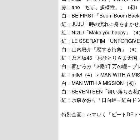
赤：ano「ちゅ、多様性。」（初）
白：BE:FIRST「Boom Boom Ba
紅：JUJU「時の流れに身をまかせ
紅：NiziU「Make you happy」（
紅：LE SSERAFIM「UNFORGIVEN (fe
白：山内惠介「恋する街角」（9）
紅：乃木坂46「おひとりさま天国
白：郷ひろみ「2億4千万の瞳～ブレ
紅：milet（4） × MAN WITH A
白：MAN WITH A MISSION（初）
白：SEVENTEEN「舞い落ちる花びら (
紅：水森かおり「日向岬～紅白ドミ
特別企画：ハマいく「ビートDEト