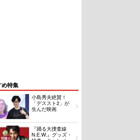
すめ特集
小島秀夫絶賛！
「デススト2」が
生んだ映画
『踊る大捜査線
N.E.W.』グッズ・