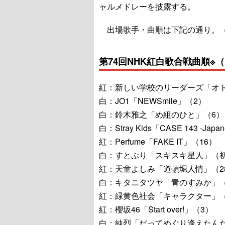
ャルメドレーを披露する。
出場歌手・曲順は下記の通り。
第74回NHK紅白歌合戦曲順※
紅：新しい学校のリーダーズ「オ
白：JO1「NEWSmile」（2）
白：鈴木雅之「め組のひと」（6）
白：Stray Kids「CASE 143 -Japa
紅：Perfume「FAKE IT」（16）
白：すとぷり「スキスキ星人」（
紅：天童よしみ「道頓堀人情」（2
白：キタニタツヤ「青のすみか」
紅：緑黄色社会「キャラクター」（
紅：櫻坂46「Start over!」（3）
白：純烈「だってめぐり逢えたんだ～