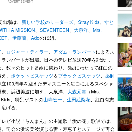
ADVERTISEMENT
初出場は、
新しい学校のリーダーズ
、
Stray Kids
、
すと
ITH A MISSION
、
SEVENTEEN
、
大泉洋
、
Mrs.
EET
、
伊藤蘭
、
Ado
の13組。
イ
、
ロジャー・テイラー
、
アダム・ランバート
によるス
・ランバートが出場。日本のテレビ放送70年を記念し
は、数々のヒット番組に携わり、6回にわたって紅白の
迎え、
ポケットビスケッツ
＆
ブラックビスケッツ
、
薬師
立100周年を迎えたディズニーと紅白によるスペシャ
環奈、浜辺美波に加え、大泉洋、
大森元貴
（Mrs.
ay Kids、特別ゲストの
山寺宏一
、
生田絵梨花
、紅白有志
り広げる。
テレビ小説「らんまん」の主題歌「愛の花」歌唱では、
場。司会の浜辺美波演じる妻・寿恵子とステージで再会