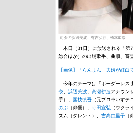
司会の浜辺美波、有吉弘行、橋本環奈
本日（31日）に放送される「第74回
総合ほか）の出場歌手、曲順、審
【画像】「らんまん」夫婦が紅白
今年のテーマは「ボーダーレス-
奈
、
浜辺美波
、
高瀬耕造
アナウン
手）、
国枝慎吾
（元プロ車いすテ
のぶ
（俳優）、
寺田宣弘
（ウクラ
ズム（タレント）、
吉高由里子
（