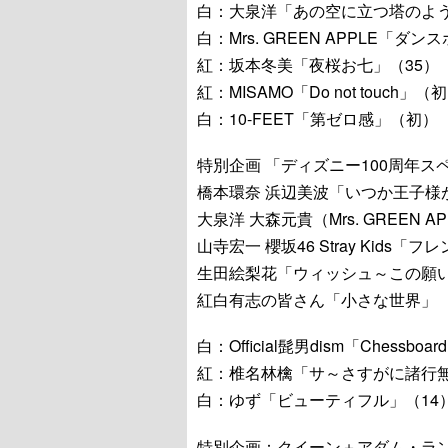
白：大泉洋「あの空に立つ塔のよ
白：Mrs. GREEN APPLE「ダ
紅：坂本冬美「夜桜お七」（35）
紅：MISAMO「Do not touch」（
白：10-FEET「第ゼロ感」（初）
特別企画 「ディズニー100周年ス
橋本環奈 浜辺美波「いつか王子様
大泉洋 大森元貴（Mrs. GREEN A
山寺宏一 櫻坂46 Stray Kids
生田絵梨花「ウィッシュ～この願
紅白有志の皆さん「小さな世界」
白：Official髭男dism「Chessboa
紅：椎名林檎「サ～さすがに諸行無
白：ゆず「ビューティフル」（14
特別企画：クイーン＋アダム・ラ