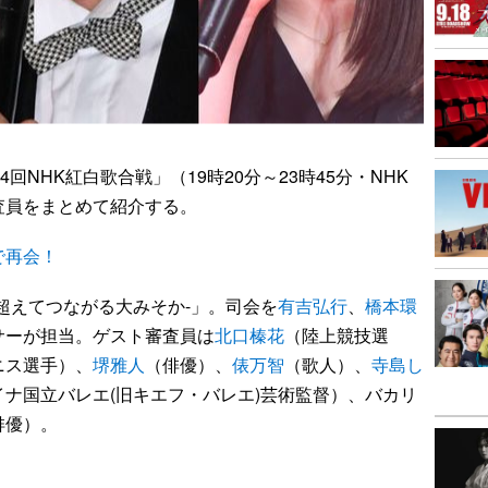
NHK紅白歌合戦」（19時20分～23時45分・NHK
査員をまとめて紹介する。
で再会！
超えてつながる大みそか-」。司会を
有吉弘行
、
橋本環
サーが担当。ゲスト審査員は
北口榛花
（陸上競技選
ニス選手）、
堺雅人
（俳優）、
俵万智
（歌人）、
寺島し
イナ国立バレエ(旧キエフ・バレエ)芸術監督）、バカリ
俳優）。