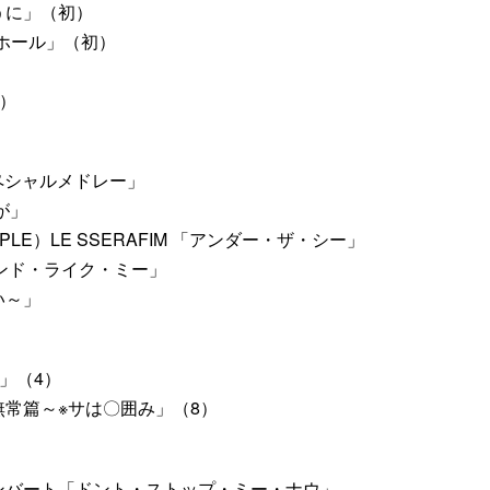
うに」（初）
ンスホール」（初）
初）
ペシャルメドレー」
が」
PPLE）LE SSERAFIM 「アンダー・ザ・シー」
「フレンド・ライク・ミー」
い～」
rd」（4）
常篇～※サは〇囲み」（8）
）
ンバート「ドント・ストップ・ミー・ナウ」