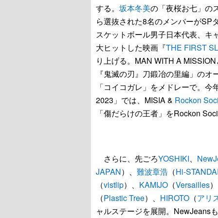
する。
坂本冬美
の「夜桜お七」の
ら選抜された8名のメンバーがSPダ
スケットボール男子日本代表、キ
大ヒットした映画『
THE FIRST S
り上げる。MAN WITH A MISSIO
『鬼滅の刃』刀鍛冶の里編」のオ
「コイコガレ」をメドレーで。今年
2023」では、MISIA &
Rockon Soci
「傷だらけの王者」をRockon Soc
さらに、先ごろ
YOSHIKI
、
NewJ
JAPAN
）、
難波章浩
（
Hi-STAND
（
vistlip
）、
KAMIJO
（
Versailles
）
（
Plastic Tree
）、
HIROTO
（
アリス
ャルステージを展開。NewJeansも