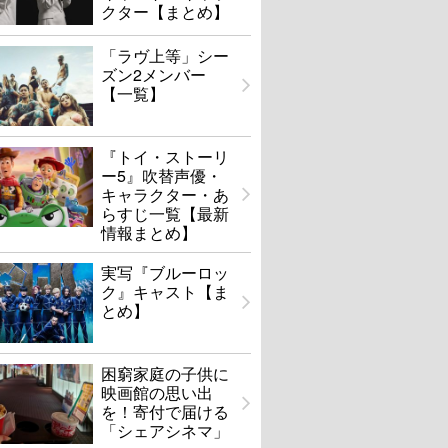
クター【まとめ】
「ラヴ上等」シー
ズン2メンバー
【一覧】
『トイ・ストーリ
ー5』吹替声優・
キャラクター・あ
らすじ一覧【最新
情報まとめ】
実写『ブルーロッ
ク』キャスト【ま
とめ】
困窮家庭の子供に
映画館の思い出
を！寄付で届ける
「シェアシネマ」