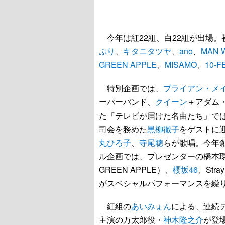
今年は紅22組、白22組が出場。
ぷり
、
キタニタツヤ
、
ano
、
MAN W
GREEN APPLE
、
MISAMO
、
10-F
特別企画では、
ブライアン・メ
ーパーバンド、
クイーン
＋アダム
た「テレビが届けた名曲たち」で
司会を務めた
黒柳徹子
をゲストに
丸ひろ子
、
寺尾聰
らが歌唱。今年創
ル企画では、プレゼンターの橋本
GREEN APPLE）、
櫻坂46
、Str
がスペシャルパフォーマンスを繰
紅組の
あいみょん
による、連続
主演の万太郎役・
神木隆之介
が登