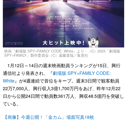
映画『劇場版 SPY×FAMILY CODE: White』より - （C）2023「劇場版
SPY×FAMILY」製作委員会（C）遠藤達哉／集英社
1月12日～14日の週末映画動員ランキングが15日、興行
通信社より発表され、『
劇場版 SPY×FAMILY CODE:
White
』が4週連続で首位をキープ。週末3日間で観客動員
22万7,000人、興行収入3億1,700万円をあげ、昨年12月22
日から公開24日間で動員数361万人、興収48.5億円を突破し
ている。
【画像】今週公開！「金カム」場面写真18枚