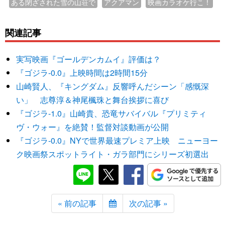
ある閉ざされた雪の山荘で
アクアマン
映画カラオケ行こ！
関連記事
実写映画『ゴールデンカムイ』評価は？
『ゴジラ-0.0』上映時間は2時間15分
山崎賢人、『キングダム』反響呼んだシーン「感慨深
い」 志尊淳＆神尾楓珠と舞台挨拶に喜び
『ゴジラ-1.0』山崎貴、恐竜サバイバル『プリミティ
ヴ・ウォー』を絶賛！監督対談動画が公開
『ゴジラ-0.0』NYで世界最速プレミア上映 ニューヨー
ク映画祭スポットライト・ガラ部門にシリーズ初選出
« 前の記事
次の記事 »