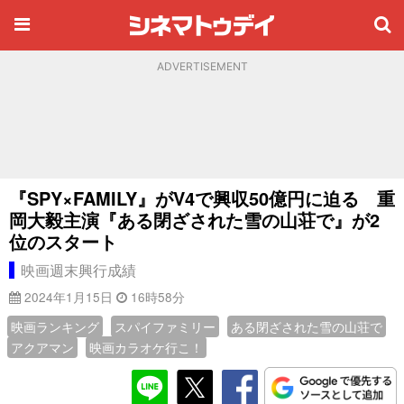
ADVERTISEMENT
『SPY×FAMILY』がV4で興収50億円に迫る 重
岡大毅主演『ある閉ざされた雪の山荘で』が2
位のスタート
映画週末興行成績
2024年1月15日
16時58分
映画ランキング
スパイファミリー
ある閉ざされた雪の山荘で
アクアマン
映画カラオケ行こ！