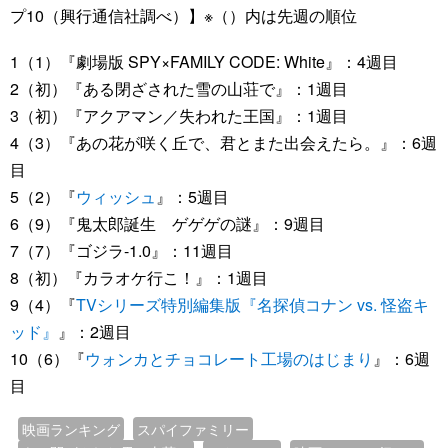
プ10（興行通信社調べ）】※（）内は先週の順位
1（1）『劇場版 SPY×FAMILY CODE: White』：4週目
2（初）『ある閉ざされた雪の山荘で』：1週目
3（初）『アクアマン／失われた王国』：1週目
4（3）『あの花が咲く丘で、君とまた出会えたら。』：6週
目
5（2）『
ウィッシュ
』：5週目
6（9）『鬼太郎誕生 ゲゲゲの謎』：9週目
7（7）『ゴジラ-1.0』：11週目
8（初）『カラオケ行こ！』：1週目
9（4）『
TVシリーズ特別編集版『名探偵コナン vs. 怪盗キ
ッド』
』：2週目
10（6）『
ウォンカとチョコレート工場のはじまり
』：6週
目
映画ランキング
スパイファミリー