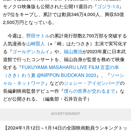
モノクロ映像版も公開された公開11週目の『
ゴジラ-1.0
』
が7位をキープし、累計では動員346万4,000人、興収53億
2,500万円となっている。
今週は、
野田サトル
の累計発行部数2,700万部を突破する
人気漫画を
山崎賢人
（※「崎」はたつさき）主演で実写化す
る『
ゴールデンカムイ
』や、
福山雅治
が2023年夏に日本武
道館で行ったコンサートを、福山自身が監督を務めて映像
化する『
FUKUYAMA MASAHARU LIVE FILM 言霊の幸
（さき）わう夏 @NIPPON BUDOKAN 2023
』、『
ソーシ
ャル・ネットワーク
』などの
ジェシー・アイゼンバーグ
の
長編劇映画監督デビュー作『
僕らの世界が交わるまで
』な
どが公開される。（編集部・石井百合子）
ADVERTISEMENT
【2024年1月12日～1月14日の全国映画動員ランキングトッ