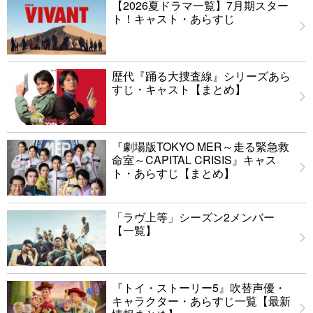
【2026夏ドラマ一覧】7月期スター
ト！キャスト・あらすじ
歴代『踊る大捜査線』シリーズあら
すじ・キャスト【まとめ】
『劇場版TOKYO MER～走る緊急救
命室～CAPITAL CRISIS』キャス
ト・あらすじ【まとめ】
「ラヴ上等」シーズン2メンバー
【一覧】
『トイ・ストーリー5』吹替声優・
キャラクター・あらすじ一覧【最新