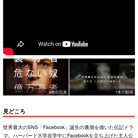
8枚の写真
1本の動画
見どころ
世界最大のSNS「Facebook」誕生の裏側を描いた伝記ドラ
マ。ハーバード大学在学中にFacebookを立ち上げた主人公