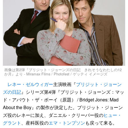
画像は第2弾『ブリジット・ジョーンズの日記 きれそうなわたしの12
か月』より - Miramax Films / Photofest / ゲッティ イメージズ
レネー・ゼルウィガー
主演映画『
ブリジット・ジョーン
ズの日記
』シリーズ第4弾『ブリジット・ジョーンズ：マッ
ド・アバウト・ザ・ボーイ（原題） / Bridget Jones: Mad
About the Boy』の製作が決定した。ブリジット・ジョーン
ズ役のレネーに加え、ダニエル・クリーバー役の
ヒュー・
グラント
、産科医役の
エマ・トンプソン
も戻って来る。