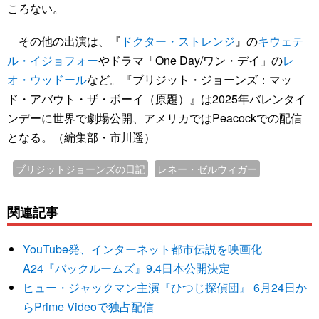
ころない。
その他の出演は、『
ドクター・ストレンジ
』の
キウェテ
ル・イジョフォー
やドラマ「One Day/ワン・デイ」の
レ
オ・ウッドール
など。『ブリジット・ジョーンズ：マッ
ド・アバウト・ザ・ボーイ（原題）』は2025年バレンタイ
ンデーに世界で劇場公開、アメリカではPeacockでの配信
となる。（編集部・市川遥）
ブリジットジョーンズの日記
レネー・ゼルウィガー
関連記事
YouTube発、インターネット都市伝説を映画化
A24『バックルームズ』9.4日本公開決定
ヒュー・ジャックマン主演『ひつじ探偵団』 6月24日か
らPrime Videoで独占配信