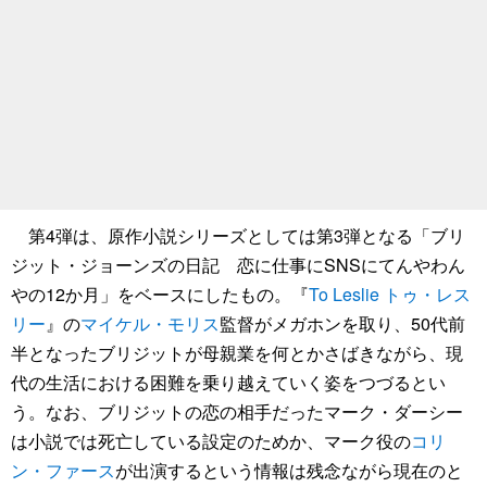
第4弾は、原作小説シリーズとしては第3弾となる「ブリ
ジット・ジョーンズの日記 恋に仕事にSNSにてんやわん
やの12か月」をベースにしたもの。『
To Leslie トゥ・レス
リー
』の
マイケル・モリス
監督がメガホンを取り、50代前
半となったブリジットが母親業を何とかさばきながら、現
代の生活における困難を乗り越えていく姿をつづるとい
う。なお、ブリジットの恋の相手だったマーク・ダーシー
は小説では死亡している設定のためか、マーク役の
コリ
ン・ファース
が出演するという情報は残念ながら現在のと