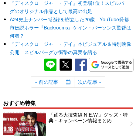
『ディスクロージャー・デイ』初登場1位！スピルバー
グのオリジナル作品として最高の出足
A24史上ナンバー1記録を樹立した20歳 YouTube発都
市伝説ホラー『Backrooms』ケイン・パーソンズ監督は
何者？
『ディスクロージャー・デイ』本ビジュアル＆特別映像
公開 スピルバーグが衝撃の真実を語る
« 前の記事
次の記事 »
おすすめ特集
『踊る大捜査線 N.E.W.』グッズ・特
典・キャンペーン情報まとめ