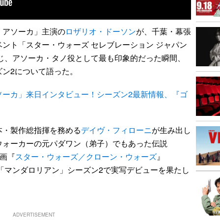
アソーカ」主演の
ロザリオ・ドーソン
が、千葉・幕張
ント「スター・ウォーズ セレブレーション ジャパン
応じ、アソーカ・タノ役として最も印象的だった瞬間、
ズン2について語った。
ソーカ」来日インタビュー！シーズン2最新情報、『ゴ
本・製作総指揮を務める
デイヴ・フィローニ
が生み出し
ウォーカーの元パダワン（弟子）でもあった伝説
映画『
スター・ウォーズ／クローン・ウォーズ
』
マ「マンダロリアン」シーズン2で実写デビューを果たし
ADVERTISEMENT