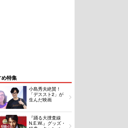
すめ特集
小島秀夫絶賛！
「デススト2」が
生んだ映画
『踊る大捜査線
N.E.W.』グッズ・