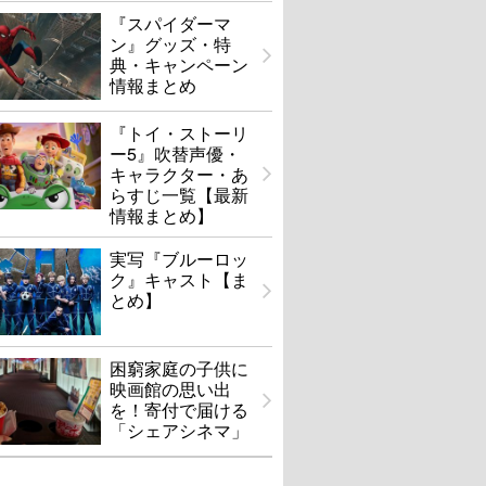
『スパイダーマ
ン』グッズ・特
典・キャンペーン
情報まとめ
『トイ・ストーリ
ー5』吹替声優・
キャラクター・あ
らすじ一覧【最新
情報まとめ】
実写『ブルーロッ
ク』キャスト【ま
とめ】
困窮家庭の子供に
映画館の思い出
を！寄付で届ける
「シェアシネマ」