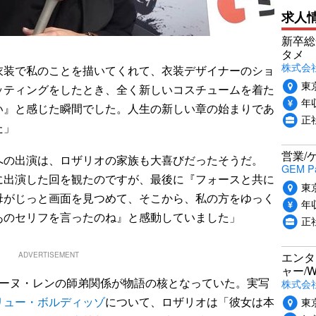
求人
新卒総
ン
タメ
株式会社P
装で私のことを描いてくれて、衣装デザイナーのショ
東
ッティングをしたとき、全く新しいコスチュームを着た
年収
い』と感じた瞬間でした。人生の新しい章の始まりであ
正
た」
営業/
の出演は、ロザリオの家族も大喜びだったそうだ。
GEM P
に出演した回を観たのですが、最後に『フォースと共に
東
母がじっと画面を見つめて、そこから、私の方をゆっく
年収
あのセリフを言ったのね』と感動していました」
正
エンタ
ADVERTISEMENT
ャー/
ーヌ・レンの師弟関係が物語の核となっていた。実写
株式会社i
リュー・ボルディッゾ
について、ロザリオは「彼女は本
東