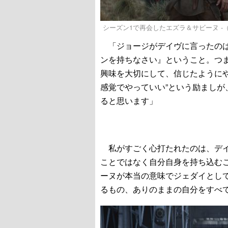
シーズン1で再会したエズラ＆サビーヌ -（C）2025
「ジョージがデイヴに言ったのは
ンを持ちなさい』ということ。つ
興味を大切にして、信じたように
感覚でやっていい”という励まし
ると思います」
私がすごく心打たれたのは、デイ
ことではなく自分自身を持ち込む
ーヌが本当の意味でジェダイとし
るもの、ありのままの自分をすべ