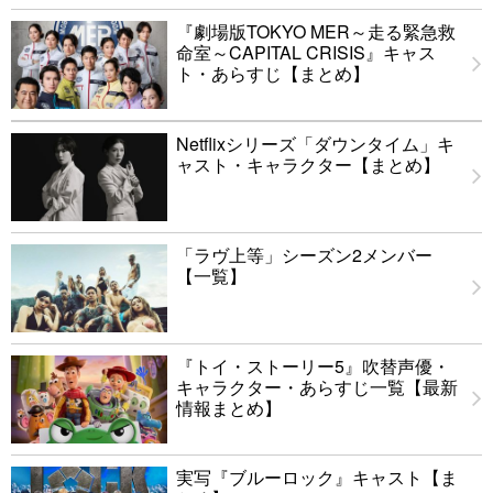
『劇場版TOKYO MER～走る緊急救
命室～CAPITAL CRISIS』キャス
ト・あらすじ【まとめ】
Netflixシリーズ「ダウンタイム」キ
ャスト・キャラクター【まとめ】
「ラヴ上等」シーズン2メンバー
【一覧】
『トイ・ストーリー5』吹替声優・
キャラクター・あらすじ一覧【最新
情報まとめ】
実写『ブルーロック』キャスト【ま