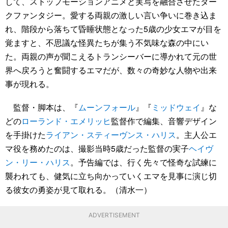
して、ストップモーションアニメと実写を融合させたダー
クファンタジー。愛する両親の激しい言い争いに巻き込ま
れ、階段から落ちて昏睡状態となった5歳の少女エマが目を
覚ますと、不思議な怪異たちが集う不気味な森の中にい
た。両親の声が聞こえるトランシーバーに導かれて元の世
界へ戻ろうと奮闘するエマだが、数々の奇妙な人物や出来
事が現れる。
監督・脚本は、『
ムーンフォール
』『
ミッドウェイ
』な
どの
ローランド・エメリッヒ
監督作で編集、音響デザイン
を手掛けた
ライアン・スティーヴンス・ハリス
。主人公エ
マ役を務めたのは、撮影当時5歳だった監督の実子
ヘイヴ
ン・リー・ハリス
。予告編では、行く先々で怪奇な試練に
襲われても、健気に立ち向かっていくエマを見事に演じ切
る彼女の勇姿が見て取れる。（清水一）
ADVERTISEMENT