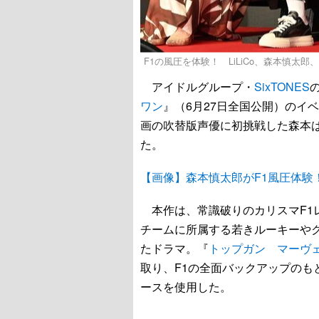
F1の風圧を体験！ LiLiCo、森本慎太郎
アイドルグループ・
SixTONES
ワン
』（6月27日全国公開）のイ
画の吹替版声優に初挑戦した森本
た。
【画像】森本慎太郎がF1風圧体験
本作は、常識破りのカリスマF1
チームに所属する若きルーキーや
たドラマ。『
トップガン マーヴ
取り、F1の全面バックアップのも
ースを使用した。