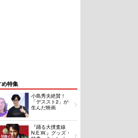
すめ特集
小島秀夫絶賛！
「デススト2」が
生んだ映画
『踊る大捜査線
N.E.W.』グッズ・