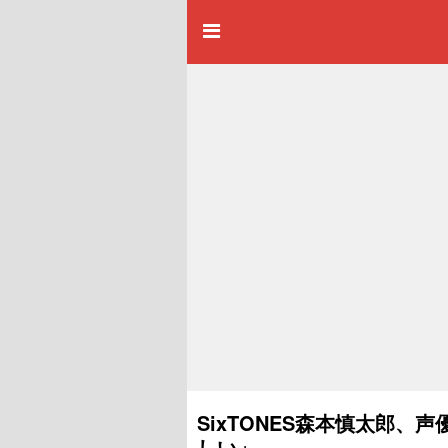
SixTONES森本慎太郎
しい」