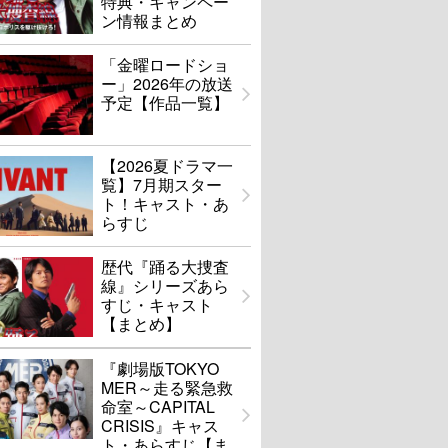
特典・キャンペー
ン情報まとめ
「金曜ロードショ
ー」2026年の放送
予定【作品一覧】
【2026夏ドラマ一
覧】7月期スター
ト！キャスト・あ
らすじ
歴代『踊る大捜査
線』シリーズあら
すじ・キャスト
【まとめ】
『劇場版TOKYO
MER～走る緊急救
命室～CAPITAL
CRISIS』キャス
ト・あらすじ【ま