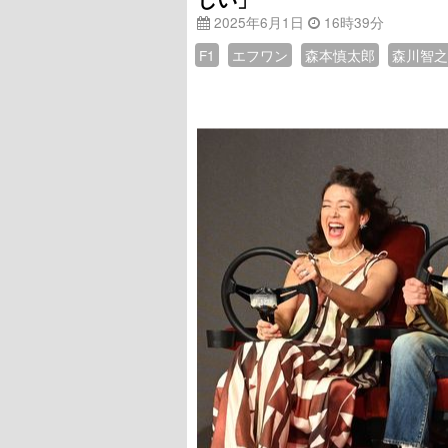
2025年6月1日
16時39分
F1
エフワン
森本慎太郎
森川智之