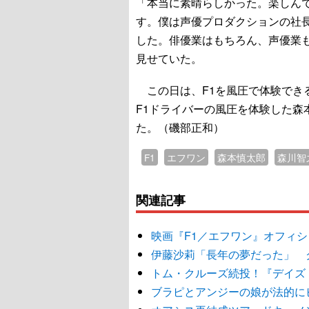
「本当に素晴らしかった。楽しん
す。僕は声優プロダクションの社
した。俳優業はもちろん、声優業
見せていた。
この日は、F1を風圧で体験でき
F1ドライバーの風圧を体験した森本
た。（磯部正和）
F1
エフワン
森本慎太郎
森川智
関連記事
映画『F1／エフワン』オフィ
伊藤沙莉「長年の夢だった」 
トム・クルーズ続投！『デイズ
ブラピとアンジーの娘が法的に