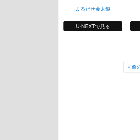
まるだせ金太狼
U-NEXTで見る
« 前