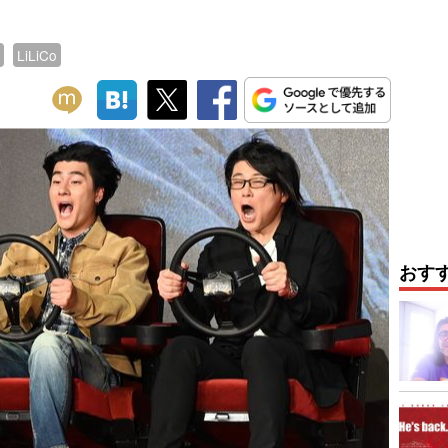
LiLiCo
おす