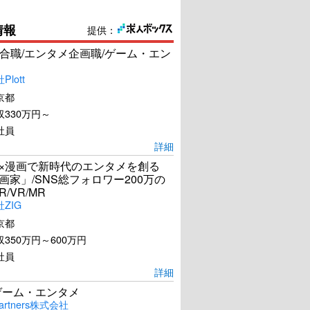
情報
提供：
合職/エンタメ企画職/ゲーム・エン
lott
京都
330万円～
社員
詳細
I×漫画で新時代のエンタメを創る
漫画家」/SNS総フォロワー200万の
R/VR/MR
ZIG
京都
350万円～600万円
社員
詳細
ゲーム・エンタメ
artners株式会社