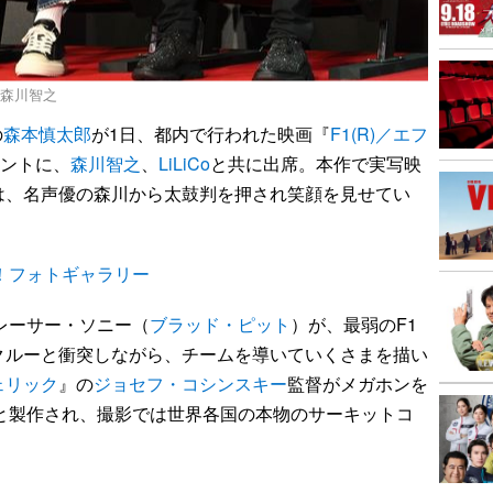
、森川智之
の
森本慎太郎
が1日、都内で行われた映画『
F1(R)／エフ
ベントに、
森川智之
、
LiLiCo
と共に出席。本作で実写映
は、名声優の森川から太鼓判を押され笑顔を見せてい
！フォトギャラリー
レーサー・ソニー（
ブラッド・ピット
）が、最弱のF1
クルーと衝突しながら、チームを導いていくさまを描い
ェリック
』の
ジョセフ・コシンスキー
監督がメガホンを
と製作され、撮影では世界各国の本物のサーキットコ