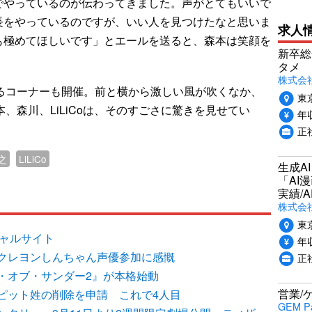
でやっているのが伝わってきました。声がとてもいいで
長をやっているのですが、いい人を見つけたなと思いま
求人
も極めてほしいです」とエールを送ると、森本は笑顔を
新卒総
タメ
株式会社P
るコーナーも開催。前と横から激しい風が吹くなか、
東
、森川、LiLiCoは、そのすごさに驚きを見せてい
年収
正
之
LiLiCo
生成A
「AI
実績/A
株式会社
東
シャルサイト
年収
クレヨンしんちゃん声優参加に感慨
正
・オブ・サンダー2』が本格始動
営業/
ピット姓の削除を申請 これで4人目
GEM P