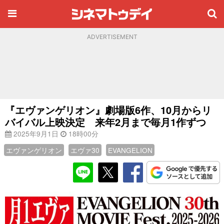
ADVERTISEMENT
『エヴァンゲリオン』劇場版6作、10月からリ
バイバル上映決定 来年2月まで毎月1作ずつ
2025年9月1日
18時00分
エヴァンゲリオン
エヴァ30
EVANGELION