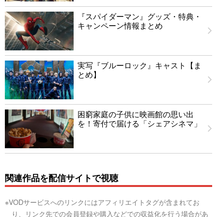
『スパイダーマン』グッズ・特典・
キャンペーン情報まとめ
実写『ブルーロック』キャスト【ま
とめ】
困窮家庭の子供に映画館の思い出
を！寄付で届ける「シェアシネマ」
関連作品を配信サイトで視聴
※VODサービスへのリンクにはアフィリエイトタグが含まれてお
り、リンク先での会員登録や購入などでの収益化を行う場合があ