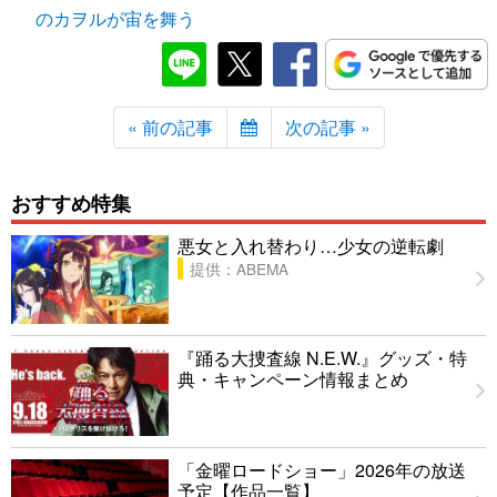
のカヲルが宙を舞う
« 前の記事
次の記事 »
おすすめ特集
悪女と入れ替わり…少女の逆転劇
提供：ABEMA
『踊る大捜査線 N.E.W.』グッズ・特
典・キャンペーン情報まとめ
「金曜ロードショー」2026年の放送
予定【作品一覧】