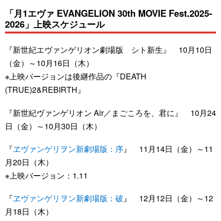
「月1エヴァ EVANGELION 30th MOVIE Fest.2025-
2026」上映スケジュール
『新世紀エヴァンゲリオン劇場版 シト新生』 10月10日
（金）～10月16日（木）
※上映バージョンは後継作品の『DEATH
(TRUE)2&REBIRTH』
『新世紀ヴァンゲリオン Air／まごころを、君に』 10月24
日（金）～10月30日（木）
『
ヱヴァンゲリヲン新劇場版：序
』 11月14日（金）～11
月20日（木）
※上映バージョン：1.11
『
ヱヴァンゲリヲン新劇場版：破
』 12月12日（金）～12
月18日（木）