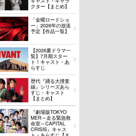
キャスト・キャラ
クター【まとめ】
「金曜ロードショ
ー」2026年の放送
予定【作品一覧】
【2026夏ドラマ一
覧】7月期スター
ト！キャスト・あ
らすじ
歴代『踊る大捜査
線』シリーズあら
すじ・キャスト
【まとめ】
『劇場版TOKYO
MER～走る緊急救
命室～CAPITAL
CRISIS』キャス
ト・あらすじ【ま