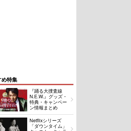
すめ特集
『踊る大捜査線
N.E.W.』グッズ・
特典・キャンペー
ン情報まとめ
Netflixシリーズ
「ダウンタイム」