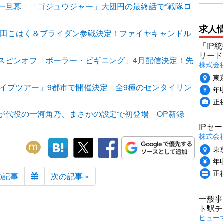
一旦幕 「ゴジュウジャー」大団円の最終話で“戦隊ロ
求人
”志田こはく＆ブライダン参戦決定！ファイヤキャンドル
「IP
リード
スピンオフ「ポーラー・ビギニング」4月配信決定！先
株式会社P
東
ライブツアー」9都市で開催決定 全9種のセンタイリン
年収
正
が代役の一河角乃、まさかの設定で初登場 OP新録
IPセ
株式会
東
年収
正
の記事
次の記事 »
一般事
ト駅チ
ヒュー