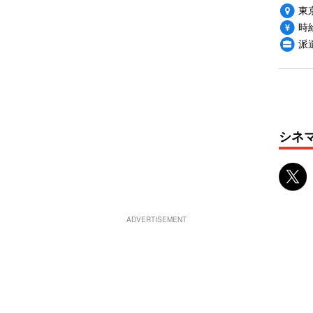
東
時給
派
シネ
ADVERTISEMENT