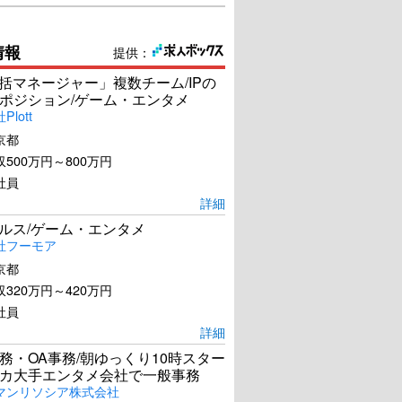
情報
提供：
統括マネージャー」複数チーム/IPの
ポジション/ゲーム・エンタメ
lott
京都
500万円～800万円
社員
詳細
ールス/ゲーム・エンタメ
社フーモア
京都
320万円～420万円
社員
詳細
務・OA事務/朝ゆっくり10時スター
カ大手エンタメ会社で一般事務
マンリソシア株式会社