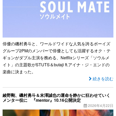
俳優の磯村勇斗と、ワールドワイドな人気を誇るボーイズ
グループ2PMのメンバーで俳優としても活躍するオク・テ
ギョンがダブル主演を務める、Netflixシリーズ「ソウルメ
イト」の主題歌がSTUTS＆butaji ft.アイナ・ジ・エンドの
楽曲に決まった。
続きを読む
綾野剛、磯村勇斗＆末澤誠也の運命を静かに狂わせていく
メンター役に 『mentor』10.16公開決定
2026年4月22日