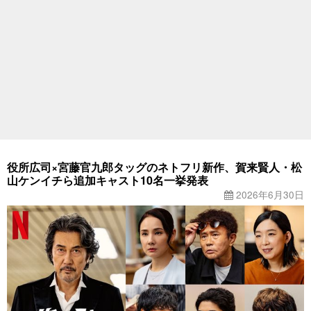
役所広司×宮藤官九郎タッグのネトフリ新作、賀来賢人・松
山ケンイチら追加キャスト10名一挙発表
2026年6月30日