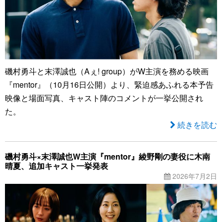
磯村勇斗と末澤誠也（Aぇ! group）がW主演を務める映画
『mentor』（10月16日公開）より、緊迫感あふれる本予告
映像と場面写真、キャスト陣のコメントが一挙公開され
た。
続きを読む
磯村勇斗×末澤誠也W主演『mentor』綾野剛の妻役に木南
晴夏、追加キャスト一挙発表
2026年7月2日