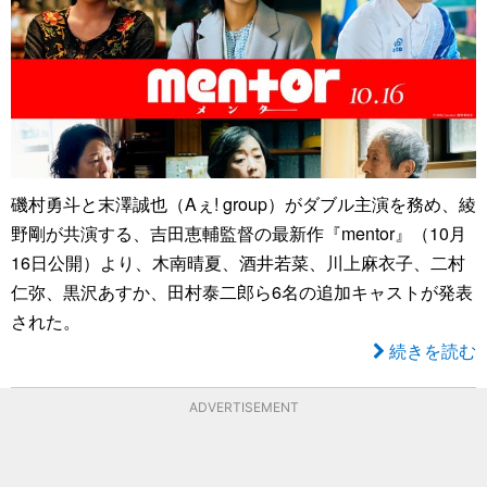
磯村勇斗と末澤誠也（Aぇ! group）がダブル主演を務め、綾
野剛が共演する、吉田恵輔監督の最新作『mentor』（10月
16日公開）より、木南晴夏、酒井若菜、川上麻衣子、二村
仁弥、黒沢あすか、田村泰二郎ら6名の追加キャストが発表
された。
続きを読む
ADVERTISEMENT