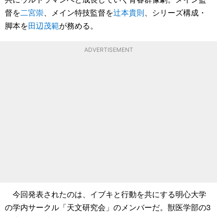
督を
二宮崇
、メイン特技監督を
辻本貴則
、シリーズ構成・
脚本を
田辺茂範
が務める。
ADVERTISEMENT
今回発表されたのは、イブキと行動を共にする明心大学
の学内サークル「天文研究会」のメンバーだ。獣医学部の3