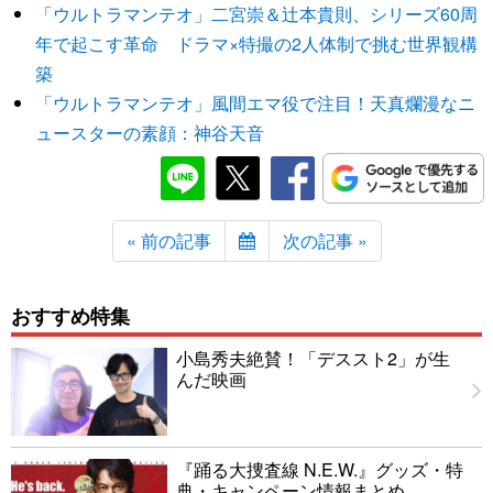
「ウルトラマンテオ」二宮崇＆辻本貴則、シリーズ60周
年で起こす革命 ドラマ×特撮の2人体制で挑む世界観構
築
「ウルトラマンテオ」風間エマ役で注目！天真爛漫なニ
ュースターの素顔：神谷天音
« 前の記事
次の記事 »
おすすめ特集
小島秀夫絶賛！「デススト2」が生
んだ映画
『踊る大捜査線 N.E.W.』グッズ・特
典・キャンペーン情報まとめ