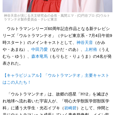
神谷天音が演じる天文研究会の会長・風間エマ - (C)円谷プロ (C)ウルト
ラマンテオ製作委員会・テレビ東京
ウルトラマンシリーズ60周年記念作品となる新テレビシ
リーズ「ウルトラマンテオ」（テレビ東京系・7月4日午前9
時スタート）のメインキャストとして、
神谷天音
（かみ
や・あまね）、
中田乃愛
（なかだ・のあ）、
上村侑
（うえ
むら・ゆう）、
森本竜馬
（もりもと・りょうま）の4名が発
表された。
【キャラビジュアル】「ウルトラマンテオ」主要キャスト
はこの人たち！
「ウルトラマンテオ」は、故郷の惑星「H12」を滅ぼさ
れ地球へ流れ着いた宇宙人が、「明心大学獣医学部獣医学
科」に通う大学生・光石イブキ（
岩崎碧
）として、仲間と
共にウルトラマンへと成長していく青春群像劇。メイン監