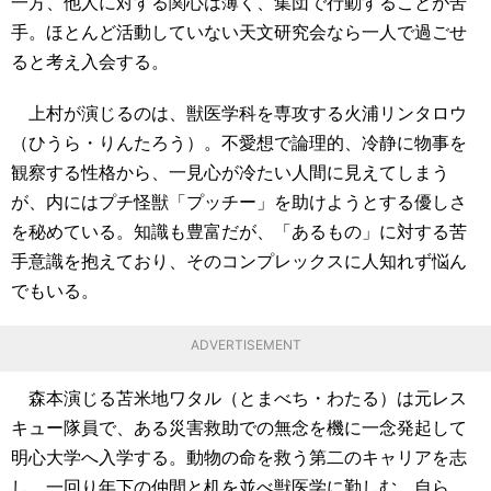
一方、他人に対する関心は薄く、集団で行動することが苦
手。ほとんど活動していない天文研究会なら一人で過ごせ
ると考え入会する。
上村が演じるのは、獣医学科を専攻する火浦リンタロウ
（ひうら・りんたろう）。不愛想で論理的、冷静に物事を
観察する性格から、一見心が冷たい人間に見えてしまう
が、内にはプチ怪獣「プッチー」を助けようとする優しさ
を秘めている。知識も豊富だが、「あるもの」に対する苦
手意識を抱えており、そのコンプレックスに人知れず悩ん
でもいる。
ADVERTISEMENT
森本演じる苫米地ワタル（とまべち・わたる）は元レス
キュー隊員で、ある災害救助での無念を機に一念発起して
明心大学へ入学する。動物の命を救う第二のキャリアを志
し、一回り年下の仲間と机を並べ獣医学に勤しむ。自ら