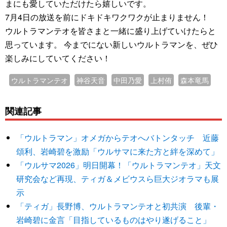
まにも愛していただけたら嬉しいです。
7月4日の放送を前にドキドキワクワクが止まりません！
ウルトラマンテオを皆さまと一緒に盛り上げていけたらと
思っています。 今までにない新しいウルトラマンを、ぜひ
楽しみにしていてください！
ウルトラマンテオ
神谷天音
中田乃愛
上村侑
森本竜馬
関連記事
「ウルトラマン」オメガからテオへバトンタッチ 近藤
頌利、岩崎碧を激励「ウルサマに来た方と絆を深めて」
「ウルサマ2026」明日開幕！「ウルトラマンテオ」天文
研究会など再現、ティガ＆メビウスら巨大ジオラマも展
示
「ティガ」長野博、ウルトラマンテオと初共演 後輩・
岩崎碧に金言「目指しているものはやり遂げること」