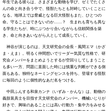
年生である彼らは、さまざまな動物を学び、ゼミでたくさ
んの命と向き合う中で、怪獣たちとも対峙していくことに
なる。地球上では脅威となる巨大怪獣もまた、ひとつの
命。守ることはできないのか……？ 生まれも育ちも異な
る学生たちが、時にぶつかり合いながらも信頼関係を築
き、命と向きあいながら人として成長していく。
神谷が演じるのは、天文研究会の会長・風間エマ（かざ
ま・えま）。明るく仲間想いでリーダー気質な性格で、研
究会メンバーをまとめようとするが空回りしてしまうこと
も多い一方、問題に直面した時には慎重な判断ができる側
面もある。独特なネーミングセンスを持ち、登場する怪獣
に毎回のように個性的なあだ名をつける。
中田ふんする和泉カンナ（いずみ・かんな）は、動物の
義肢装具士を目指す天文研究会のメンバー。機械いじりが
好きで、興味のあることには高い行動力・集中力をみせる