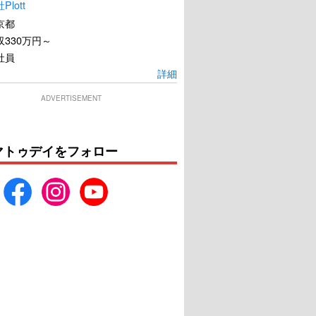
lott
京都
330万円～
社員
詳細
ADVERTISEMENT
マトゥデイをフォロー