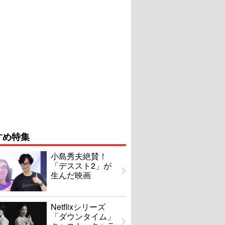
すめ特集
小島秀夫絶賛！
「デススト2」が
生んだ映画
Netflixシリーズ
「ダウンタイム」