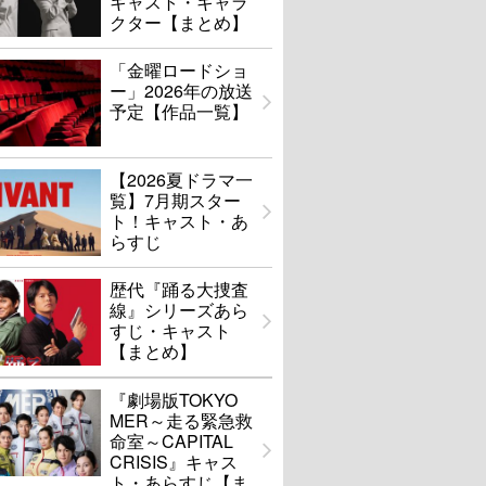
キャスト・キャラ
クター【まとめ】
「金曜ロードショ
ー」2026年の放送
予定【作品一覧】
【2026夏ドラマ一
覧】7月期スター
ト！キャスト・あ
らすじ
歴代『踊る大捜査
線』シリーズあら
すじ・キャスト
【まとめ】
『劇場版TOKYO
MER～走る緊急救
命室～CAPITAL
CRISIS』キャス
ト・あらすじ【ま