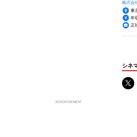
株式会社P
東
年収
正
シネ
ADVERTISEMENT