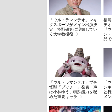
「ウルトラマンテオ」マキ
福島
タスポーツがメイン出演決
テ
定 怪獣研究に没頭してい
『ウ
く大学教授役
ン・
品で
「ウルトラマンテオ」プチ
「ウ
怪獣「プッチー」発表 声
ンキ
は小林ゆう、特殊能力を秘
と行
めた重要キャラ
メン