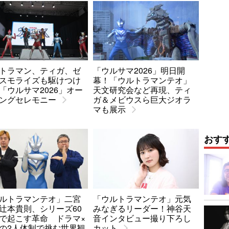
トラマン、ティガ、ゼ
「ウルサマ2026」明日開
スモライズも駆けつけ
幕！「ウルトラマンテオ」
「ウルサマ2026」オー
天文研究会など再現、ティ
ングセレモニー
ガ＆メビウスら巨大ジオラ
マも展示
おす
ルトラマンテオ」二宮
「ウルトラマンテオ」元気
辻本貴則、シリーズ60
みなぎるリーダー！神谷天
で起こす革命 ドラマ×
音インタビュー撮り下ろし
の2人体制で挑む世界観
カット