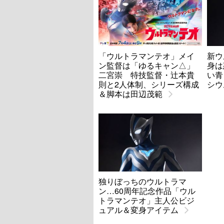
「ウルトラマンテオ」メイ
新ウ
ン監督は「ゆるキャン△」
身は
二宮崇 特技監督・辻本貴
い青
則と2人体制、シリーズ構成
シウ
＆脚本は田辺茂範
独りぼっちのウルトラマ
ン…60周年記念作品「ウル
トラマンテオ」主人公ビジ
ュアル＆変身アイテム