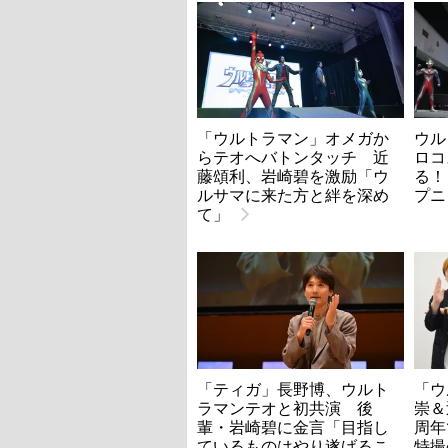
「ウルトラマン」オメガか
ウル
らテオへバトンタッチ 近
ロコ
藤頌利、岩崎碧を激励「ウ
る！
ルサマに来た方と絆を深め
プニ
て」
「ティガ」長野博、ウルト
「ウ
ラマンテオと初共演 後
崇＆
輩・岩崎碧に金言「目指し
周年
ているものはやり遂げるこ
特撮