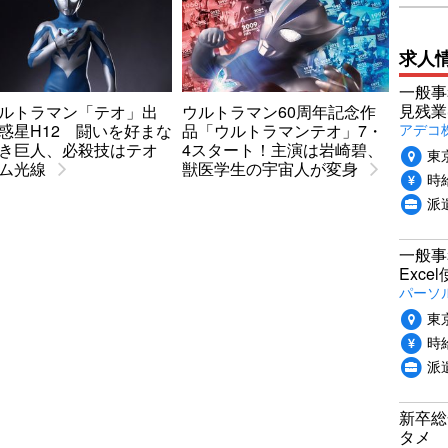
求人
一般事
見残業
ルトラマン「テオ」出
ウルトラマン60周年記念作
アデコ
惑星H12 闘いを好まな
品「ウルトラマンテオ」7・
き巨人、必殺技はテオ
4スタート！主演は岩崎碧、
東
ム光線
獣医学生の宇宙人が変身
時給
派
一般事
Exc
パーソ
東
時給
派
新卒総
タメ