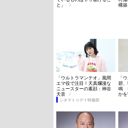
と」
構築
「ウルトラマンテオ」風間
「ウ
エマ役で注目！天真爛漫な
碧、
ニュースターの素顔：神谷
鳴 
天音
かを
シネマトゥデイ特撮部