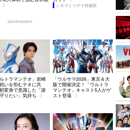
シネマトゥデイ特撮部
ADVERTISEMENT
ルトラマンテオ」岩崎
「ウルサマ2026」東京＆大
戦いを拒むテオに共
阪で開催決定！「ウルトラ
初変身で意識した「誰
マンテオ」キャスト5人がゲ
守りたい」気持ち
スト登場