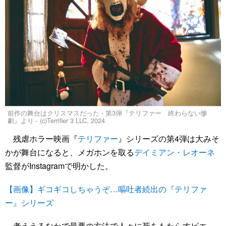
前作の舞台はクリスマスだった - 第3弾『テリファー 終わらない惨
劇』より - (c)Terrifier 3 LLC, 2024
残虐ホラー映画『
テリファー
』シリーズの第4弾は大みそ
かが舞台になると、メガホンを取る
デイミアン・レオーネ
監督がInstagramで明かした。
【画像】ギコギコしちゃうぞ…嘔吐者続出の『テリファ
ー』シリーズ
考えうるなかで最悪の方法で人々に死をもたらすピエ