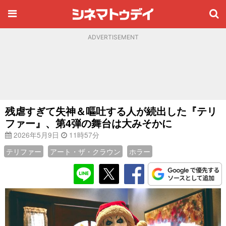
ADVERTISEMENT
残虐すぎて失神＆嘔吐する人が続出した『テリ
ファー』、第4弾の舞台は大みそかに
2026年5月9日
11時57分
テリファー
アート・ザ・クラウン
ホラー