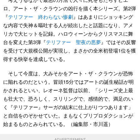
ロ、アート・ザ・クラウンの凶行を描く本シリーズ。第2弾
『
テリファー 終わらない惨劇
』はあまりにショッキング
な内容で失神＆嘔吐する人が続出したと話題になり、アメ
リカで大ヒットを記録。ハロウィーンからクリスマスに舞
台を変えた第3弾『
テリファー 聖夜の悪夢
』ではその反響
を受けて大規模公開が実現し、まさかの全米初登場1位を獲
得する快挙を達成している。
そして今度は、大みそかをアート・ザ・クラウンが恐怖
に陥れるのだという。冒頭15分ではアートの誕生秘話が明
かされるといい、レオーネ監督は以前、「シリーズ史上最
も壮大で、恐ろしく、スリリングで、感情的で、満足のい
く『テリファー』サーガの結末に仕上がりつつあります」
と自信をのぞかせていた。まもなくプリプロダクションが
始まるものとみられている。（編集部・市川遥）
ADVERTISEMENT