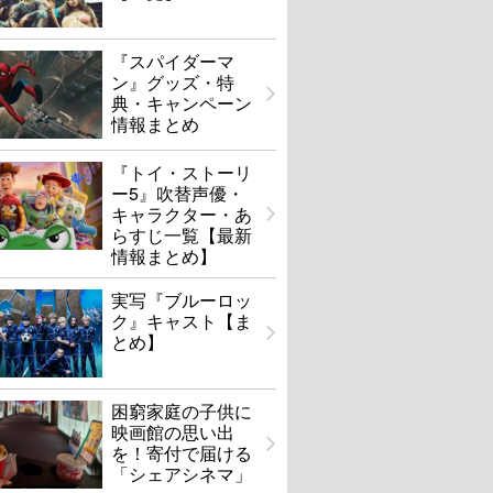
『スパイダーマ
ン』グッズ・特
典・キャンペーン
情報まとめ
『トイ・ストーリ
ー5』吹替声優・
キャラクター・あ
らすじ一覧【最新
情報まとめ】
実写『ブルーロッ
ク』キャスト【ま
とめ】
困窮家庭の子供に
映画館の思い出
を！寄付で届ける
「シェアシネマ」