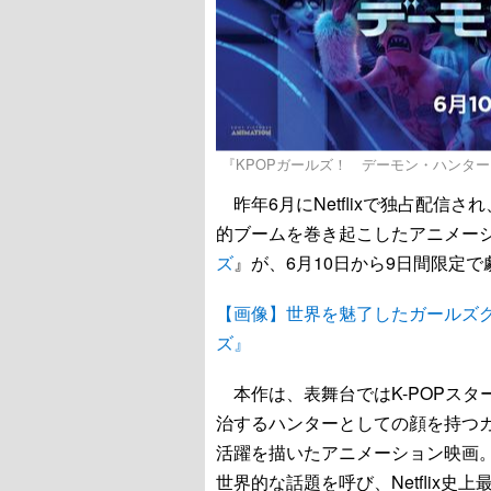
『KPOPガールズ！ デーモン・ハンタ
昨年6月にNetflixで独占配信
的ブームを巻き起こしたアニメー
ズ
』が、6月10日から9日間限定
【画像】世界を魅了したガールズグ
ズ』
本作は、表舞台ではK-POPスタ
治するハンターとしての顔を持つガ
活躍を描いたアニメーション映画
世界的な話題を呼び、Netflix