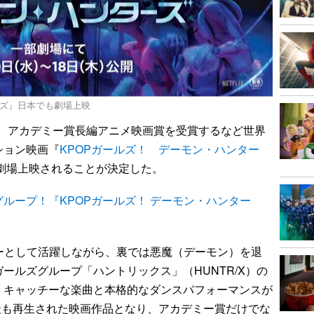
ーズ』日本でも劇場上映
され、アカデミー賞長編アニメ映画賞を受賞するなど世界
ション映画『
KPOPガールズ！ デーモン・ハンター
で劇場上映されることが決定した。
ループ！『KPOPガールズ！ デーモン・ハンター
ーとして活躍しながら、裏では悪魔（デーモン）を退
ールズグループ「ハントリックス」（HUNTR/X）の
。キャッチーな楽曲と本格的なダンスパフォーマンスが
史上最も再生された映画作品となり、アカデミー賞だけでな