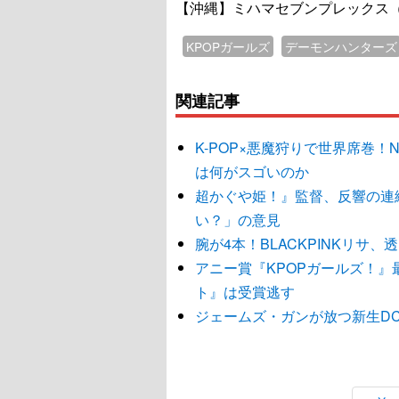
【沖縄】ミハマセブンプレックス（6
KPOPガールズ
デーモンハンターズ
関連記事
K-POP×悪魔狩りで世界席巻！N
は何がスゴいのか
超かぐや姫！』監督、反響の連
い？」の意見
腕が4本！BLACKPINKリサ
アニー賞『KPOPガールズ！』
ト』は受賞逃す
ジェームズ・ガンが放つ新生D