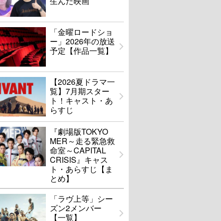
生んだ映画
「金曜ロードショ
ー」2026年の放送
予定【作品一覧】
【2026夏ドラマ一
覧】7月期スター
ト！キャスト・あ
らすじ
『劇場版TOKYO
MER～走る緊急救
命室～CAPITAL
CRISIS』キャス
ト・あらすじ【ま
とめ】
「ラヴ上等」シー
ズン2メンバー
【一覧】