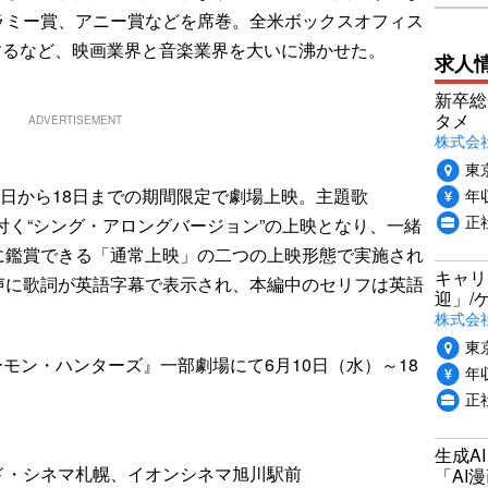
ラミー賞、アニー賞などを席巻。全米ボックスオフィス
獲得するなど、映画業界と音楽業界を大いに沸かせた。
求人
新卒総
タメ
ADVERTISEMENT
株式会社P
東
年収
日から18日までの期間限定で劇場上映。主題歌
正
が付く“シング・アロングバージョン”の上映となり、一緒
に鑑賞できる「通常上映」の二つの上映形態で実施され
キャリ
声に歌詞が英語字幕で表示され、本編中のセリフは英語
迎」/
株式会
東
！ デーモン・ハンターズ』一部劇場にて6月10日（水）～18
年収
正
生成A
ド・シネマ札幌、イオンシネマ旭川駅前
「AI