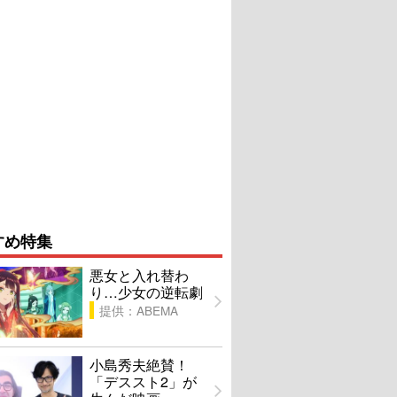
すめ特集
悪女と入れ替わ
り…少女の逆転劇
提供：ABEMA
小島秀夫絶賛！
「デススト2」が