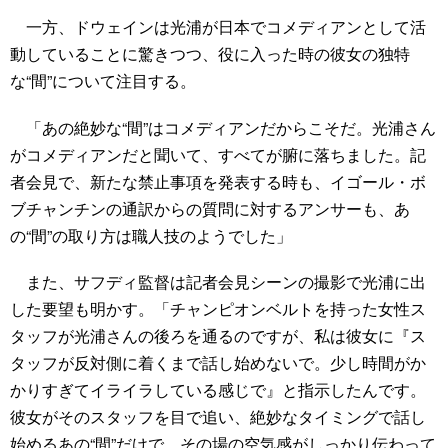
一方、ドウェインは光浦が日本でコメディアンとして活
動していることに驚きつつ、役に入った時の彼女の独特
な“間”について注目する。
「あの絶妙な“間”はコメディアンだからこそだ。光浦さん
がコメディアンだと聞いて、すべてが腑に落ちました。記
者会見で、新たな禁止事項を発表する時も、イゴール・ボ
ブチャンチンの通訳からの質問に対するアンサーも、あ
の“間”の取り方は職人技のようでした」
また、サフディ監督は記者会見シーンの撮影で光浦に出
した要望も明かす。「チャンピオンベルトを持った女性ス
タッフが光浦さんの後ろを通るのですが、私は彼女に『ス
タッフが反対側に着くまで話し始めないで。少し時間がか
かりすぎてイライラしている感じで』と指示したんです。
彼女がそのスタッフを目で追い、絶妙なタイミングで話し
始めるあの“間”だけで、その場の空気感がしっかり伝わって