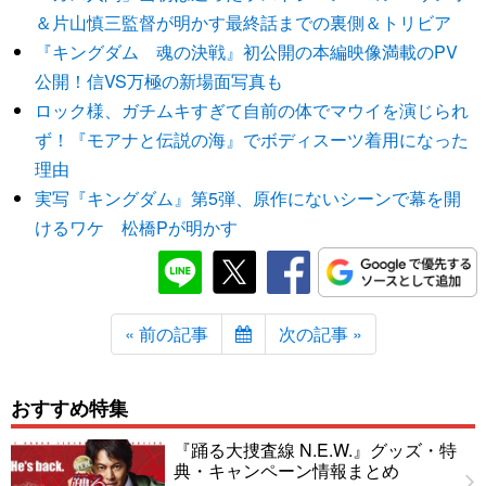
＆片山慎三監督が明かす最終話までの裏側＆トリビア
『キングダム 魂の決戦』初公開の本編映像満載のPV
公開！信VS万極の新場面写真も
ロック様、ガチムキすぎて自前の体でマウイを演じられ
ず！『モアナと伝説の海』でボディスーツ着用になった
理由
実写『キングダム』第5弾、原作にないシーンで幕を開
けるワケ 松橋Pが明かす
« 前の記事
次の記事 »
おすすめ特集
『踊る大捜査線 N.E.W.』グッズ・特
典・キャンペーン情報まとめ