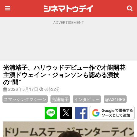
ADVERTISEMENT
光浦靖子、ハリウッドデビュー作で才能開花
主演ドウェイン・ジョンソンも認める演技
の“間”
2026年5月17日
6時32分
スマッシングマシーン
光浦靖子
インタビュー
@A24HPS