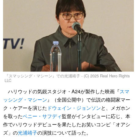
『スマッシング・マシーン』での光浦靖子 - (C) 2025 Real Hero Rights
LLC
ハリウッドの気鋭スタジオ・A24が製作した映画『
スマ
ッシング・マシーン
』（全国公開中）で伝説の格闘家マー
ク・ケアーを演じた
ドウェイン・ジョンソン
と、メガホン
を取った
ベニー・サフディ
監督がインタビューに応じ、本
作でハリウッドデビューを果たしたお笑いコンビ「オアシ
ズ」の
光浦靖子
の演技について語った。