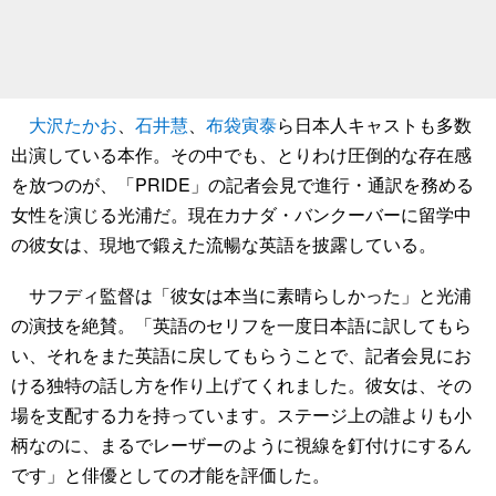
大沢たかお
、
石井慧
、
布袋寅泰
ら日本人キャストも多数
出演している本作。その中でも、とりわけ圧倒的な存在感
を放つのが、「PRIDE」の記者会見で進行・通訳を務める
女性を演じる光浦だ。現在カナダ・バンクーバーに留学中
の彼女は、現地で鍛えた流暢な英語を披露している。
サフディ監督は「彼女は本当に素晴らしかった」と光浦
の演技を絶賛。「英語のセリフを一度日本語に訳してもら
い、それをまた英語に戻してもらうことで、記者会見にお
ける独特の話し方を作り上げてくれました。彼女は、その
場を支配する力を持っています。ステージ上の誰よりも小
柄なのに、まるでレーザーのように視線を釘付けにするん
です」と俳優としての才能を評価した。