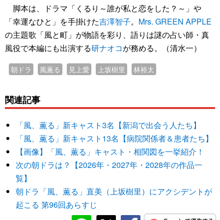
脚本は、ドラマ「くるり～誰が私と恋をした？～」や
「幸運なひと」を手掛けた
吉澤智子
。
Mrs. GREEN APPLE
の主題歌「風と町」が物語を彩り、語りは謎の占い師・真
風役で本編にも出演する
研ナオコ
が務める。（清水一）
朝ドラ
風薫る
見上愛
上坂樹里
林裕太
関連記事
「風、薫る」新キャスト3名【新潟で出会う人たち】
「風、薫る」新キャスト13名【病院関係者＆患者たち】
【画像】「風、薫る」キャスト・相関図を一挙紹介！
次の朝ドラは？【2026年・2027年・2028年の作品一
覧】
朝ドラ「風、薫る」直美（上坂樹里）にアクシデントが
起こる 第96回あらすじ