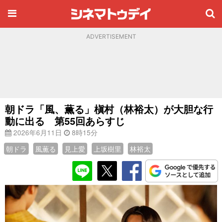
ADVERTISEMENT
朝ドラ「風、薫る」槇村（林裕太）が大胆な行
動に出る 第55回あらすじ
2026年6月11日
8時15分
朝ドラ
風薫る
見上愛
上坂樹里
林裕太