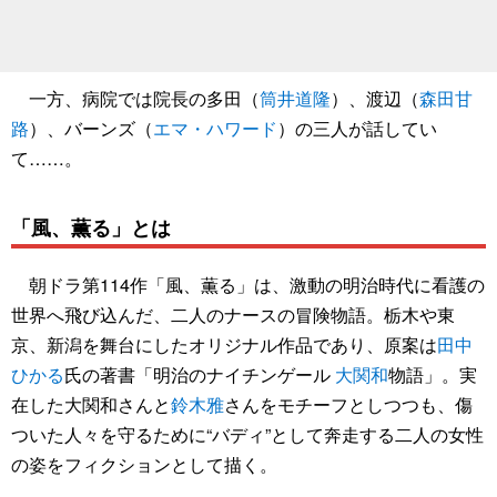
一方、病院では院長の多田（
筒井道隆
）、渡辺（
森田甘
路
）、バーンズ（
エマ・ハワード
）の三人が話してい
て……。
「風、薫る」とは
朝ドラ第114作「風、薫る」は、激動の明治時代に看護の
世界へ飛び込んだ、二人のナースの冒険物語。栃木や東
京、新潟を舞台にしたオリジナル作品であり、原案は
田中
ひかる
氏の著書「明治のナイチンゲール
大関和
物語」。実
在した大関和さんと
鈴木雅
さんをモチーフとしつつも、傷
ついた人々を守るために“バディ”として奔走する二人の女性
の姿をフィクションとして描く。