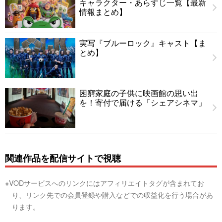
キャラクター・あらすじ一覧【最新
情報まとめ】
実写『ブルーロック』キャスト【ま
とめ】
困窮家庭の子供に映画館の思い出
を！寄付で届ける「シェアシネマ」
関連作品を配信サイトで視聴
※VODサービスへのリンクにはアフィリエイトタグが含まれてお
り、リンク先での会員登録や購入などでの収益化を行う場合があ
ります。