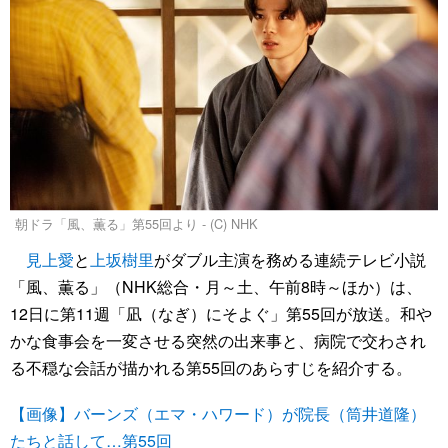
朝ドラ「風、薫る」第55回より - (C) NHK
見上愛
と
上坂樹里
がダブル主演を務める連続テレビ小説
「風、薫る」（NHK総合・月～土、午前8時～ほか）は、
12日に第11週「凪（なぎ）にそよぐ」第55回が放送。和や
かな食事会を一変させる突然の出来事と、病院で交わされ
る不穏な会話が描かれる第55回のあらすじを紹介する。
【画像】バーンズ（エマ・ハワード）が院長（筒井道隆）
たちと話して…第55回