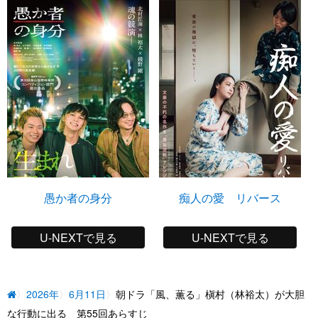
愚か者の身分
痴人の愛 リバース
U-NEXTで見る
U-NEXTで見る
2026年
6月11日
朝ドラ「風、薫る」槇村（林裕太）が大胆
な行動に出る 第55回あらすじ